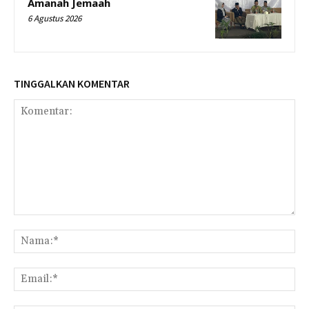
Amanah Jemaah
6 Agustus 2026
TINGGALKAN KOMENTAR
Komentar:
Na
Ema