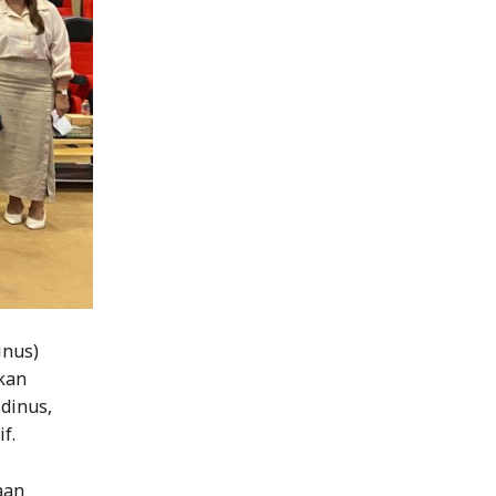
inus)
kan
Udinus,
f.
aan