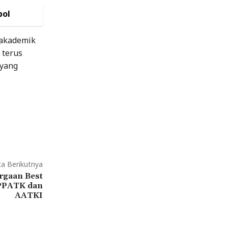
pol
 akademik
 terus
 yang
ta Berikutnya
gaan Best
 PPATK dan
AATKI