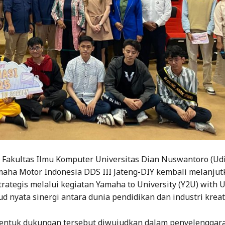
 Fakultas Ilmu Komputer Universitas Dian Nuswantoro (Ud
aha Motor Indonesia DDS III Jateng-DIY kembali melanjut
trategis melalui kegiatan Yamaha to University (Y2U) with 
d nyata sinergi antara dunia pendidikan dan industri kreati
bentuk dukungan tersebut diwujudkan dalam penyelenggar