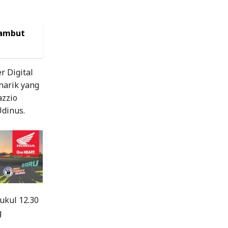
sambut
 Digital
narik yang
azzio
dinus.
ukul 12.30
g