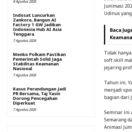
8 Agustus 2026
Junimasi 20
Udinus yang
Indosat Luncurkan
Zankore, Bangun AI
Factory 1 GW Jadikan
Indonesia Hub AI Asia
Baca Juga
Tenggara
Keamanan
7 Agustus 2026
Tidak hanya
Menko Polkam Pastikan
Pemerintah Solid Jaga
soft skill 
Stabilitas Keamanan
jejaring pro
Nasional
7 Agustus 2026
Tahun ini, 
Kasus Perundungan Jadi
menjadi spo
PR Bersama, Taj Yasin
bagian dari 
Dorong Pencegahan
Diperkuat
7 Agustus 2026
Seminar ini
Semarang da
Animasi Jum