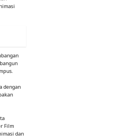
nimasi
embangan
mbangun
ampus.
a dengan
upakan
ta
r Film
nimasi dan