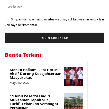
Web
Simpan nama, email, dan situs web saya di browser ini untuk lain
kali saya berkomentar.
Berita Terkini
Menko Polkam: LPM Harus
Aktif Dorong Kesejahteraan
Masyarakat
8 Agustus 2026
11 Ribu Peserta Hadiri
Muktamar Tapak Suci,
Luthfi Tekankan Semangat
Persatuan