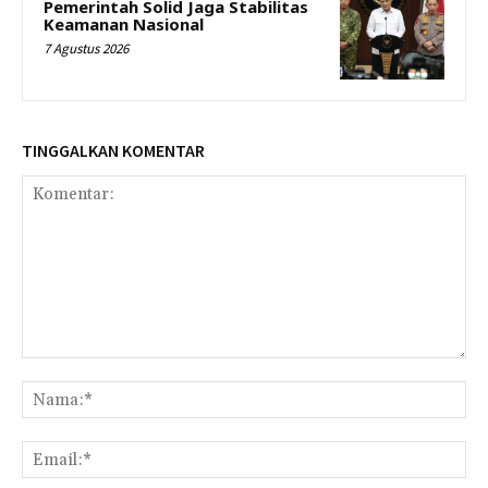
Pemerintah Solid Jaga Stabilitas
Keamanan Nasional
7 Agustus 2026
TINGGALKAN KOMENTAR
Komentar:
Na
Ema