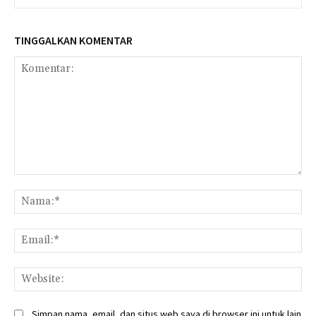
TINGGALKAN KOMENTAR
Komentar:
Na
Ema
Web
Simpan nama, email, dan situs web saya di browser ini untuk lain