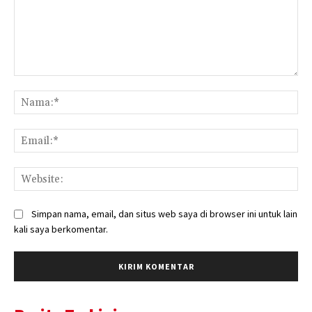
Komentar:
Na
Ema
Web
Simpan nama, email, dan situs web saya di browser ini untuk lain
kali saya berkomentar.