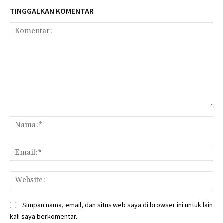
TINGGALKAN KOMENTAR
Komentar:
Na
Ema
Web
Simpan nama, email, dan situs web saya di browser ini untuk lain
kali saya berkomentar.