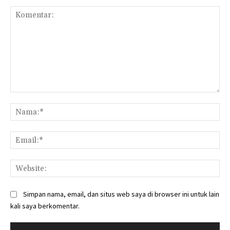
Komentar:
Na
Ema
Web
Simpan nama, email, dan situs web saya di browser ini untuk lain
kali saya berkomentar.