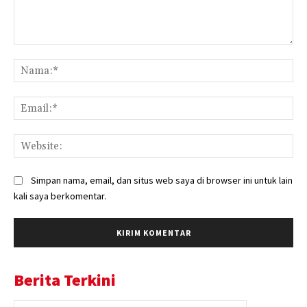
Komentar:
Na
Ema
Web
Simpan nama, email, dan situs web saya di browser ini untuk lain
kali saya berkomentar.
Berita Terkini