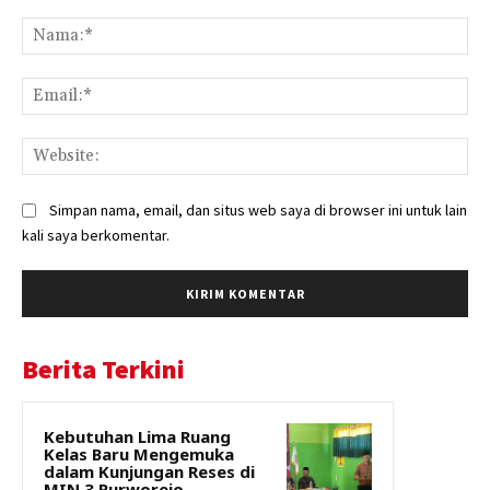
Komentar:
Na
Ema
Web
Simpan nama, email, dan situs web saya di browser ini untuk lain
kali saya berkomentar.
Berita Terkini
Kebutuhan Lima Ruang
Kelas Baru Mengemuka
dalam Kunjungan Reses di
MIN 3 Purworejo