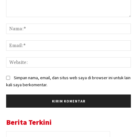
Komentar:
Na
Ema
Web
Simpan nama, email, dan situs web saya di browser ini untuk lain
kali saya berkomentar.
Berita Terkini