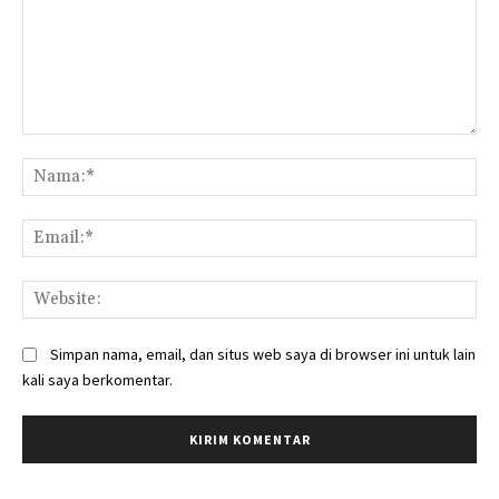
Komentar:
Na
Ema
Web
Simpan nama, email, dan situs web saya di browser ini untuk lain
kali saya berkomentar.