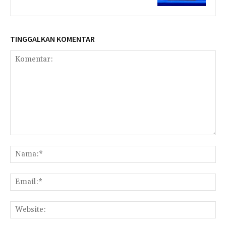
TINGGALKAN KOMENTAR
Komentar:
Na
Ema
Web