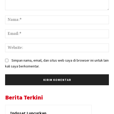
Komentar:
Na
Ema
Web
Simpan nama, email, dan situs web saya di browser ini untuk lain
kali saya berkomentar.
Berita Terkini
Indosat Luncurkan