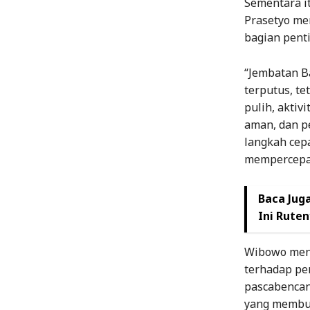
Sementara i
Prasetyo me
bagian pent
“Jembatan B
terputus, t
pulih, akti
aman, dan pe
langkah ce
mempercepat
Baca Juga
Ini Rute
Wibowo mena
terhadap pe
pascabencan
yang membu