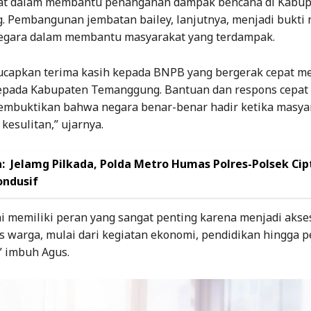
at dalam membantu penanganan dampak bencana di Kabu
 Pembangunan jembatan bailey, lanjutnya, menjadi bukti 
egara dalam membantu masyarakat yang terdampak.
capkan terima kasih kepada BNPB yang bergerak cepat m
pada Kabupaten Temanggung. Bantuan dan respons cepat
embuktikan bahwa negara benar-benar hadir ketika masya
esulitan,” ujarnya.
:
Jelamg Pilkada, Polda Metro Humas Polres-Polsek Ci
ondusif
ni memiliki peran yang sangat penting karena menjadi aks
as warga, mulai dari kegiatan ekonomi, pendidikan hingga 
” imbuh Agus.