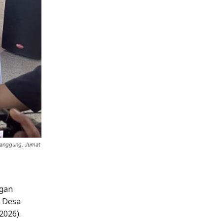
manggung, Jumat
gan
i Desa
2026).