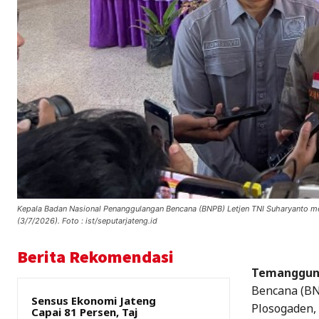
Kepala Badan Nasional Penanggulangan Bencana (BNPB) Letjen TNI Suharyanto m
(3/7/2026). Foto : ist/seputarjateng.id
Berita Rekomendasi
Temanggung
Bencana (BN
Sensus Ekonomi Jateng
Plosogaden,
Capai 81 Persen, Taj