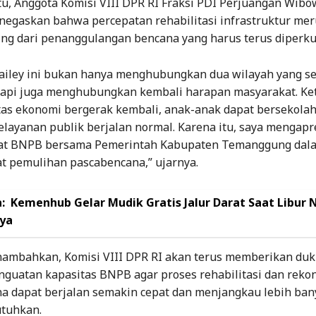
tu, Anggota Komisi VIII DPR RI Fraksi PDI Perjuangan Wibo
negaskan bahwa percepatan rehabilitasi infrastruktur me
ing dari penanggulangan bencana yang harus terus diperku
ailey ini bukan hanya menghubungkan dua wilayah yang s
etapi juga menghubungkan kembali harapan masyarakat. Ket
vitas ekonomi bergerak kembali, anak-anak dapat bersekola
layanan publik berjalan normal. Karena itu, saya mengapr
pat BNPB bersama Pemerintah Kabupaten Temanggung dal
 pemulihan pascabencana,” ujarnya.
:
Kemenhub Gelar Mudik Gratis Jalur Darat Saat Libur 
nya
mbahkan, Komisi VIII DPR RI akan terus memberikan du
nguatan kapasitas BNPB agar proses rehabilitasi dan rekon
a dapat berjalan semakin cepat dan menjangkau lebih ban
tuhkan.