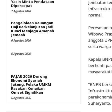
Yasin Minta Pendataan
Jembatan te
Dipercepat
infrastruktu
7 Agustus 2026
normal.
Pengelolaan Keuangan
Haji Berkelanjutan Jadi
Peresmian te
Kunci Menjaga Amanah
Wibowo Pras
Jemaah
anggota DPR
6 Agustus 2026
serta warga
6 Agustus 2026
Kepala BNPB
berhenti pad
masyarakat 
FAJAR 2026 Dorong
Ekonomi Syariah
“BNPB berk
Jateng, Pelaku UMKM
Rasakan Kenaikan
Infrastruktu
Omzet Signifikan
perekonomian
6 Agustus 2026
Suharyanto.