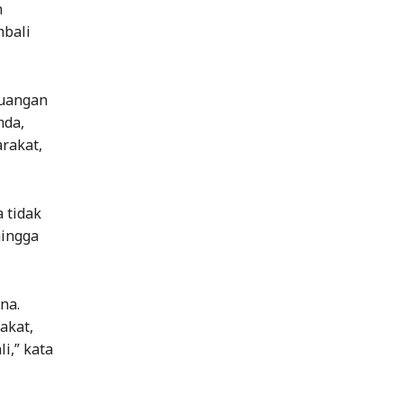
n
mbali
juangan
mda,
rakat,
 tidak
hingga
na.
akat,
i,” kata