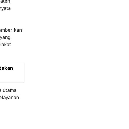
paten
nyata
emberikan
 yang
rakat
ptakan
es utama
pelayanan