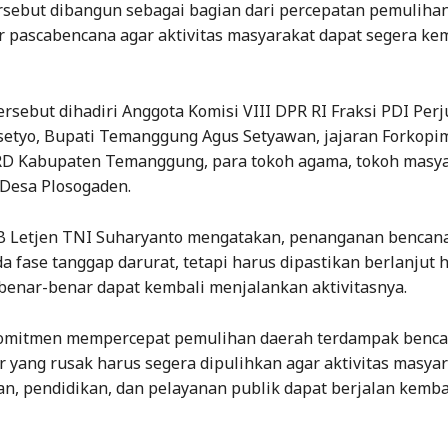
rsebut dibangun sebagai bagian dari percepatan pemuliha
r pascabencana agar aktivitas masyarakat dapat segera ke
rsebut dihadiri Anggota Komisi VIII DPR RI Fraksi PDI Per
etyo, Bupati Temanggung Agus Setyawan, jajaran Forkopi
D Kabupaten Temanggung, para tokoh agama, tokoh masya
 Desa Plosogaden.
 Letjen TNI Suharyanto mengatakan, penanganan bencana
a fase tanggap darurat, tetapi harus dipastikan berlanjut 
benar-benar dapat kembali menjalankan aktivitasnya.
omitmen mempercepat pemulihan daerah terdampak benca
r yang rusak harus segera dipulihkan agar aktivitas masyar
, pendidikan, dan pelayanan publik dapat berjalan kembal