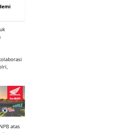
 demi
tuk
a
olaborasi
lri,
NPB atas