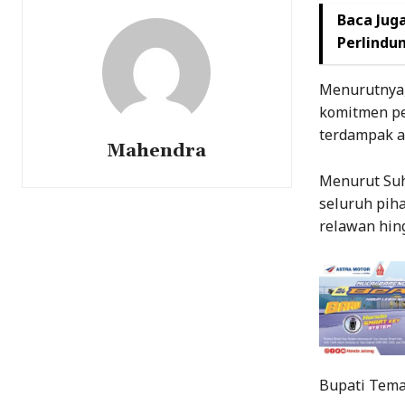
Baca Juga
Perlindu
Menurutnya,
komitmen pe
terdampak a
Mahendra
Menurut Suh
seluruh piha
relawan hin
Bupati Tema