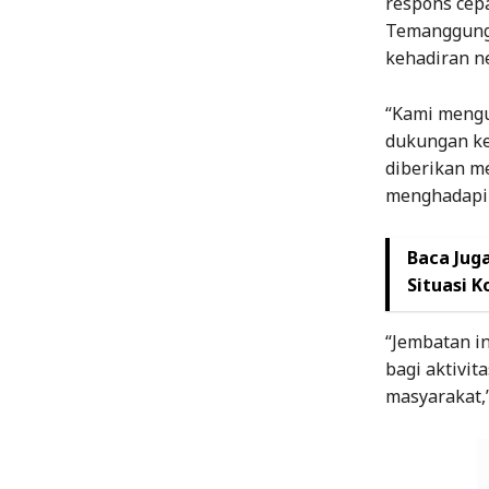
respons cep
Temanggung.
kehadiran n
“Kami mengu
dukungan ke
diberikan m
menghadapi k
Baca Juga
Situasi K
“Jembatan i
bagi aktivit
masyarakat,