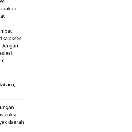
wo
rupakan
at.
empat
ika akses
h dengan
esiasi
am
Nataru,
kungan
struksi
yak daerah