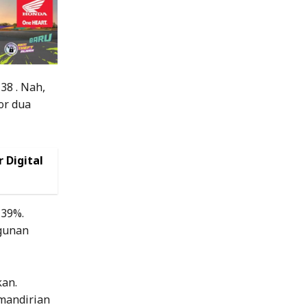
38 . Nah,
or dua
 Digital
,39%.
ngunan
kan.
mandirian