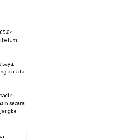
 85,84
u belum
 saya,
ng itu kita
hadir
asin secara
Jangka
ma