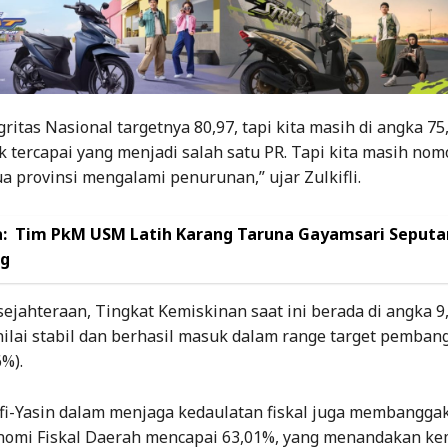
gritas Nasional targetnya 80,97, tapi kita masih di angka 75,
ak tercapai yang menjadi salah satu PR. Tapi kita masih nom
 provinsi mengalami penurunan,” ujar Zulkifli.
:
Tim PkM USM Latih Karang Taruna Gayamsari Seputar
ng
sejahteraan, Tingkat Kemiskinan saat ini berada di angka 9
nilai stabil dan berhasil masuk dalam range target pemba
6%).
hfi-Yasin dalam menjaga kedaulatan fiskal juga membangga
omi Fiskal Daerah mencapai 63,01%, yang menandakan ke