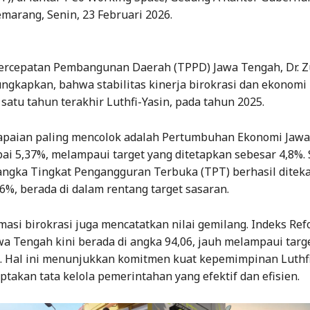
marang, Senin, 23 Februari 2026.
ercepatan Pembangunan Daerah (TPPD) Jawa Tengah, Dr. Zu
ngkapkan, bahwa stabilitas kinerja birokrasi dan ekonomi
satu tahun terakhir Luthfi-Yasin, pada tahun 2025.
capaian paling mencolok adalah Pertumbuhan Ekonomi Jaw
ai 5,37%, melampaui target yang ditetapkan sebesar 4,8%. 
 angka Tingkat Pengangguran Terbuka (TPT) berhasil ditek
6%, berada di dalam rentang target sasaran.
masi birokrasi juga mencatatkan nilai gemilang. Indeks Re
wa Tengah kini berada di angka 94,06, jauh melampaui targ
5. Hal ini menunjukkan komitmen kuat kepemimpinan Luthfi
takan tata kelola pemerintahan yang efektif dan efisien.