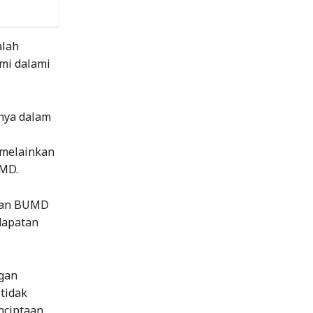
alah
mi dalami
snya dalam
 melainkan
UMD.
 dan BUMD
dapatan
ngan
 tidak
nciptaan