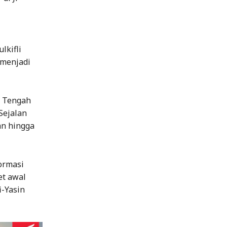
lkifli
 menjadi
a Tengah
Sejalan
an hingga
formasi
et awal
-Yasin