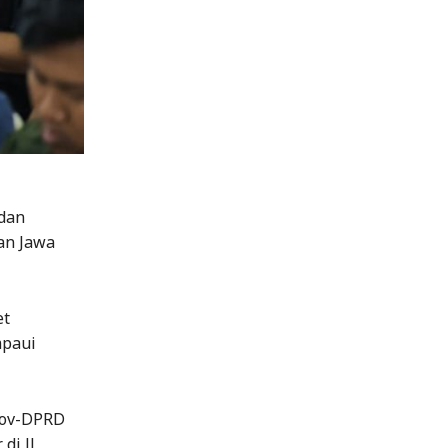
dan
an Jawa
et
mpaui
rov-DPRD
di Jl