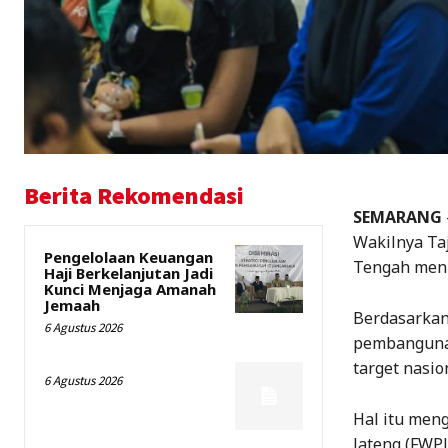
Berita Rekomendasi
SEMARANG
Wakilnya Ta
Pengelolaan Keuangan
Tengah men
Haji Berkelanjutan Jadi
Kunci Menjaga Amanah
Jemaah
Berdasarkan
6 Agustus 2026
pembangunan
target nasio
6 Agustus 2026
Hal itu men
Jateng (FWPJ