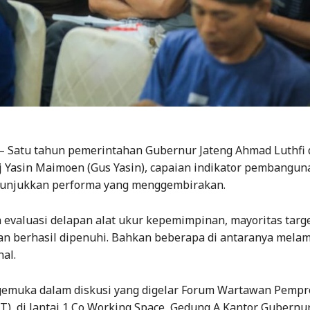
– Satu tahun pemerintahan Gubernur Jateng Ahmad Luthfi 
j Yasin Maimoen (Gus Yasin), capaian indikator pembangun
unjukkan performa yang menggembirakan.
 evaluasi delapan alat ukur kepemimpinan, mayoritas targ
 berhasil dipenuhi. Bahkan beberapa di antaranya mela
nal.
gemuka dalam diskusi yang digelar Forum Wartawan Pemp
T), di lantai 1 Co Working Space, Gedung A Kantor Gubernur 