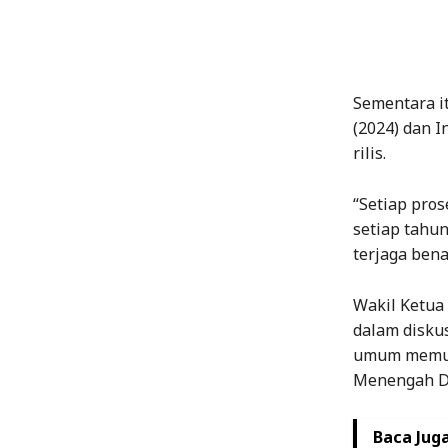
Sementara it
(2024) dan 
rilis.
“Setiap pros
setiap tahun
terjaga benar,
Wakil Ketua
dalam diskus
umum memuas
Menengah D
Baca Juga