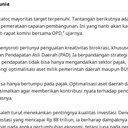
unia
kator, mayoritas target terpenuhi. Tantangan berikutnya ad
pemerataan capaian pembangunan. Ini yang nanti akan ka
t-rapat komisi bersama OPD,” ujarnya.
enyoroti perlunya penguatan kreativitas birokrasi, khusu
n Pendapatan Asli Daerah (PAD). Ia berpandangan strategi
 pendapatan tidak bisa hanya mengandalkan sektor pajak,
engi optimalisasi aset milik pemerintah daerah maupun B
 bisa hanya bertumpu pada pajak. Optimalisasi aset daerah
simalkan agar memberikan kontribusi nyata terhadap pen
asnya.
, Saleh turut menekankan pentingnya kualitas investasi. De
vestasi yang mencapai Rp 88 triliun, ia berharap dampaknya
ihat pada angka pertumbuhan ekonomi, tetapi juga pada pe