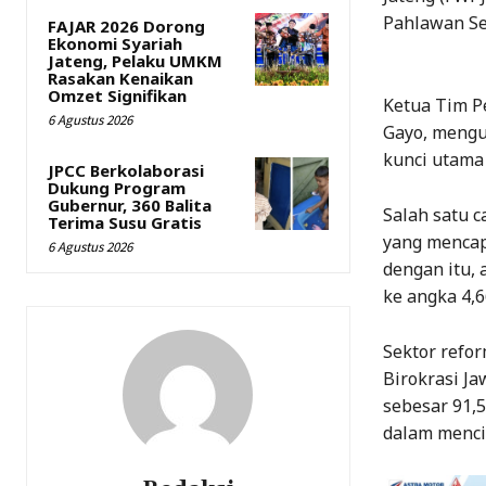
Pahlawan Se
FAJAR 2026 Dorong
Ekonomi Syariah
Jateng, Pelaku UMKM
Rasakan Kenaikan
Omzet Signifikan
Ketua Tim P
6 Agustus 2026
Gayo, mengu
kunci utama 
JPCC Berkolaborasi
Dukung Program
Gubernur, 360 Balita
Salah satu 
Terima Susu Gratis
yang mencap
6 Agustus 2026
dengan itu,
ke angka 4,6
Sektor refor
Birokrasi Ja
sebesar 91,
dalam mencip