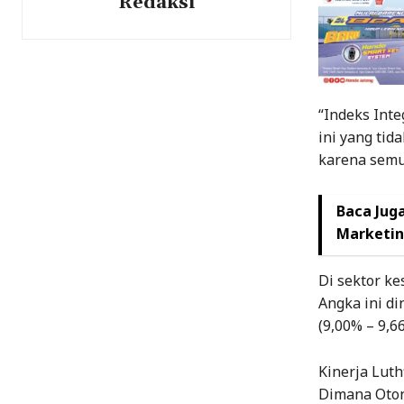
Redaksi
“Indeks Inte
ini yang tid
karena semua
Baca Juga
Marketi
Di sektor ke
Angka ini di
(9,00% – 9,6
Kinerja Lut
Dimana Oton