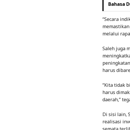
Bahasa D
“Secara indi
memastikan 
melalui rapa
Saleh juga m
meningkatka
peningkatan
harus dibar
“Kita tidak
harus dimak
daerah,” teg
Di sisi lain
realisasi in
semata terl