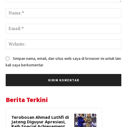
Komentar:
Na
Ema
Web
Simpan nama, email, dan situs web saya di browser ini untuk lain
kali saya berkomentar.
Berita Terkini
Terobosan Ahmad Luthfi di
Jateng Diguyur Apresiasi,
Raih Special Achievement