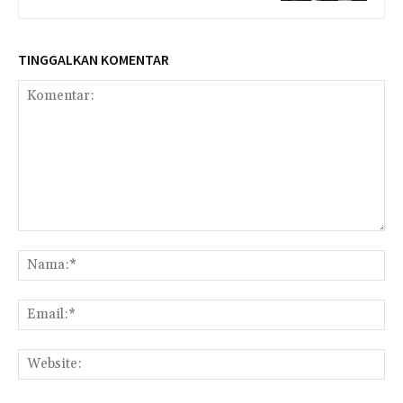
TINGGALKAN KOMENTAR
Komentar:
Na
Ema
Web