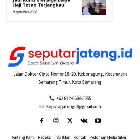
Haji Tetap Terjangkau
8 Agustus 2026
Jalan Dokter Cipto Nomor 18–20, Kebonagung, Kecamatan
Semarang Timur, Kota Semarang
: +62 812-6684-5555
: Seputarjatengid@gmail.com
Tentang Kami
-
Redaksi
-
Info Iklan
-
Kontak
-
Pedoman Media Siber
-