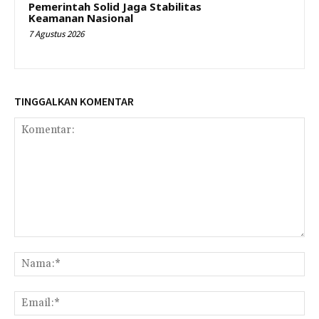
Pemerintah Solid Jaga Stabilitas
Keamanan Nasional
7 Agustus 2026
TINGGALKAN KOMENTAR
Komentar:
Na
Ema