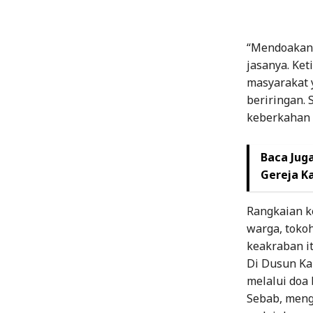
“Mendoakan 
jasanya. Ket
masyarakat 
beriringan. 
keberkahan b
Baca Juga
Gereja K
Rangkaian k
warga, toko
keakraban i
Di Dusun Kar
melalui doa 
Sebab, meng