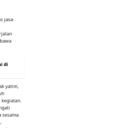
s jasa-
rjalan
embawa
i di
k yatim,
uh
kegiatan.
ngati
a sesama.
,