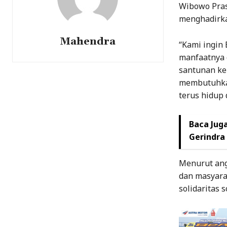
Wibowo Pra
menghadirka
Mahendra
“Kami ingin 
manfaatnya 
santunan ke
membutuhkan
terus hidup 
Baca Juga
Gerindra 
Menurut ang
dan masyara
solidaritas