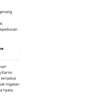
ngenang
t.
epedulian
we
anan
g Karno
a tersebut
at ingatan
a nyata