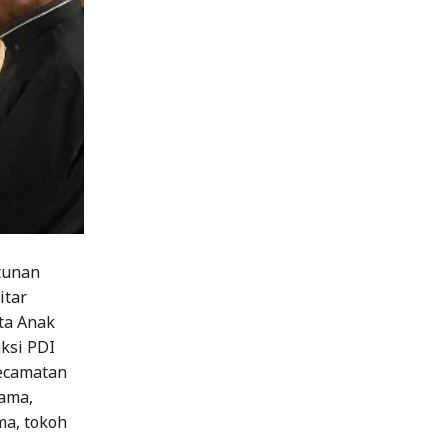
tunan
itar
ta Anak
ksi PDI
Kecamatan
sama,
ma, tokoh