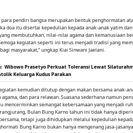
para pendiri bangsa merupakan bentuk penghormatan ata
ika doa itu disertai kepedulian kepada anak-anak yatim dan
yang membutuhkan, nilai-nilai agama dan kemanusiaan be
Semoga kegiatan seperti ini terus menjadi tradisi yang m
agi masyarakat,” ungkap Kiai Sinwani Jaelani.
:
Wibowo Prasetyo Perkuat Toleransi Lewat Silaturahm
atolik Keluarga Kudus Parakan
egiatan kemudian ditutup dengan makan bersama anak-ana
h agama, dan para relawan. Suasana sederhana namun pen
tu mencerminkan semangat kebersamaan yang menjadi ruh 
angjurang, Bulan Bung Karno tahun ini tidak hanya diperi
bersama, tetapi juga dihidupkan melalui kepedulian kepad
hormati Bung Karno bukan hanya mengenang jasa-jasanya