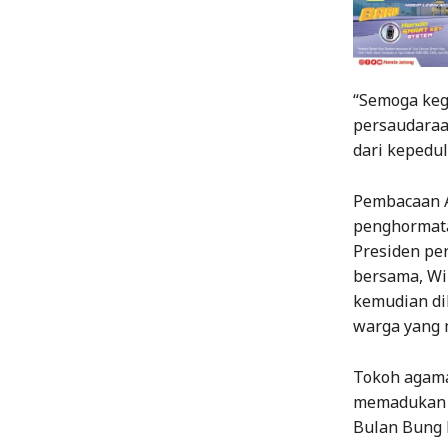
“Semoga keg
persaudaraa
dari kepedul
Pembacaan A
penghormata
Presiden per
bersama, Wi
kemudian di
warga yang
Tokoh agama 
memadukan t
Bulan Bung 