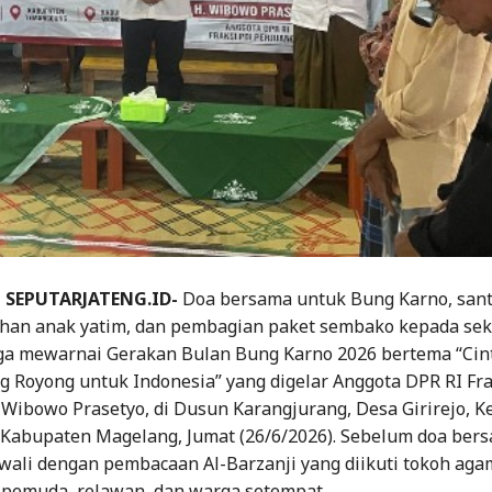
SEPUTARJATENG.ID-
Doa bersama untuk Bung Karno, san
han anak yatim, dan pembagian paket sembako kepada sek
ga mewarnai Gerakan Bulan Bung Karno 2026 bertema “Cin
g Royong untuk Indonesia” yang digelar Anggota DPR RI Fra
 Wibowo Prasetyo, di Dusun Karangjurang, Desa Girirejo, 
, Kabupaten Magelang, Jumat (26/6/2026). Sebelum doa ber
wali dengan pembacaan Al-Barzanji yang diikuti tokoh aga
 pemuda, relawan, dan warga setempat.