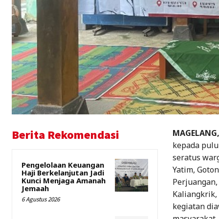
Berita Rekomendasi
MAGELANG, 
kepada pulu
seratus war
Pengelolaan Keuangan
Yatim, Goton
Haji Berkelanjutan Jadi
Kunci Menjaga Amanah
Perjuangan,
Jemaah
Kaliangkrik
6 Agustus 2026
kegiatan dia
masyarakat,