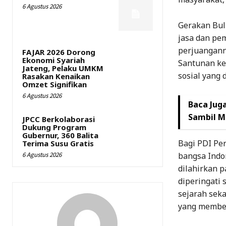
6 Agustus 2026
Gerakan Bul
jasa dan pem
perjuangann
FAJAR 2026 Dorong
Ekonomi Syariah
Santunan ke
Jateng, Pelaku UMKM
sosial yang
Rasakan Kenaikan
Omzet Signifikan
6 Agustus 2026
Baca Juga
Sambil M
JPCC Berkolaborasi
Dukung Program
Gubernur, 360 Balita
Bagi PDI Per
Terima Susu Gratis
bangsa Indon
6 Agustus 2026
dilahirkan p
diperingati
sejarah seka
yang member