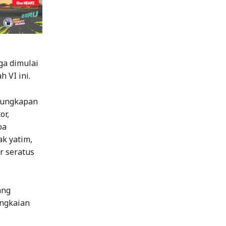
ga dimulai
 VI ini.
 ungkapan
or,
oa
k yatim,
r seratus
ang
angkaian