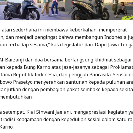
iatan sederhana ini membawa keberkahan, mempererat
n, dan menjadi pengingat bahwa membangun Indonesia ju
ian terhadap sesama,” kata legislator dari Dapil Jawa Tengah
l-Barzanji dan doa bersama berlangsung khidmat sebagai
n kepada Bung Karno atas jasa-jasanya sebagai Proklamat
tama Republik Indonesia, dan penggali Pancasila. Seusai d
bowo Prasetyo menyerahkan santunan kepada puluhan ana
lanjutkan dengan pembagian paket sembako kepada sekita
 membutuhkan.
setempat, Kiai Sinwani Jaelani, mengapresiasi kegiatan y
radisi keagamaan dengan kepedulian sosial dalam satu r
Karno.