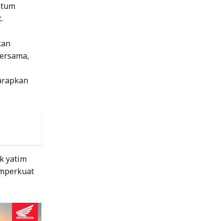
ntum
.
kan
bersama,
arapkan
k yatim
emperkuat