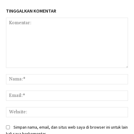
TINGGALKAN KOMENTAR
Komentar:
Na
Ema
Web
Simpan nama, email, dan situs web saya di browser ini untuk lain
kali saya berkomentar.