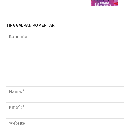
TINGGALKAN KOMENTAR
Komentar:
Na
Ema
Web