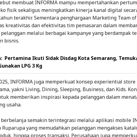
ersebut membuat INFORMA mampu mempertahankan pertu
ko fisik sekaligus meningkatkan kinerja kanal digital secar
 tahun terakhir. Sementara penghargaan Marketing Team of 
tas kreativitas dan efektivitas tim pemasaran dalam memb
n pelanggan melalui berbagai kampanye yang berdampak t
 bisnis.
:
Pertamina Ikuti Sidak Disdag Kota Semarang, Temuk
Gunakan LPG 3 Kg
025, INFORMA juga memperkuat konsep experiential store 
ama, yakni Living, Dining, Sleeping, Business, dan Kids. Kon
ntuk memberikan inspirasi kepada pelanggan dalam menat
ng usaha.
berbelanja semakin terintegrasi melalui aplikasi mobile
m Ruparupa yang memudahkan pelanggan mengakses katalog
roduk, hingga proses transaksi. Perusahaan juga memperku