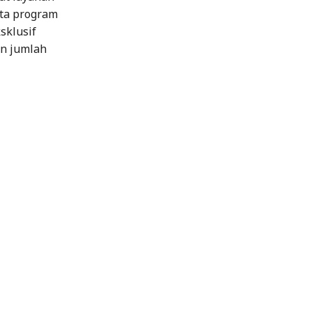
rta program
sklusif
an jumlah