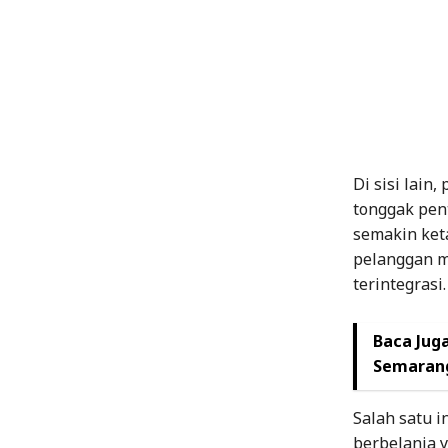
Di sisi lain
tonggak pent
semakin ket
pelanggan me
terintegrasi.
Baca Juga
Semarang
Salah satu i
berbelanja 