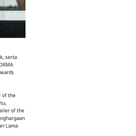
, serta
FORMA
Awards
 of the
tu,
iler of the
penghargaan
wan Lama