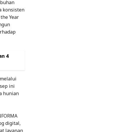
mbuhan
a konsisten
the Year
angun
erhadap
an 4
melalui
sep ini
a hunian
 INFORMA
 digital,
at layanan