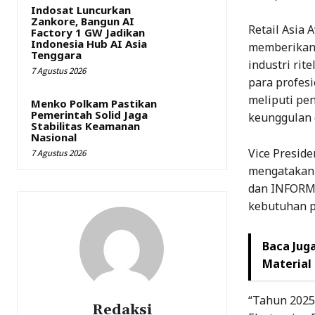
Indosat Luncurkan
Zankore, Bangun AI
Retail Asia 
Factory 1 GW Jadikan
Indonesia Hub AI Asia
memberikan 
Tenggara
industri rit
7 Agustus 2026
para profesi
meliputi pen
Menko Polkam Pastikan
Pemerintah Solid Jaga
keunggulan 
Stabilitas Keamanan
Nasional
Vice Presid
7 Agustus 2026
mengatakan 
dan INFORMA
kebutuhan p
Baca Juga
Material
“Tahun 202
Redaksi