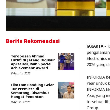
Berita Rekomendasi
JAKARTA
– K
pengalaman 
Terobosan Ahmad
Electronics 
Luthfi di Jateng Diguyur
Apresiasi, Raih Special
2026 yang di
Achievement Award
8 Agustus 2026
INFORMA ber
Year untuk k
Film Dan Bandung Gelar
Tur Premiere di
INFORMA Elec
Semarang, Disambut
Year, yang 
Hangat Penonton
tersebut di
8 Agustus 2026
Group.