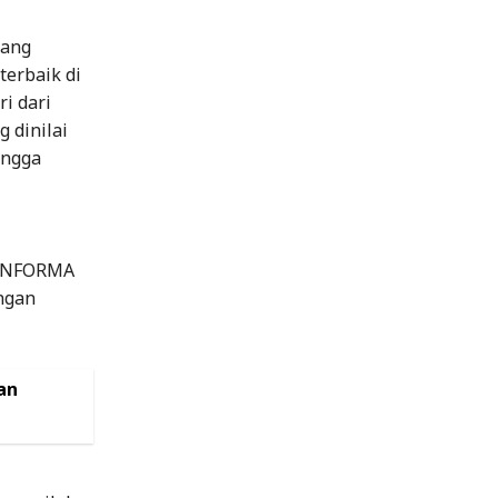
yang
terbaik di
ri dari
g dinilai
ingga
 INFORMA
ngan
an