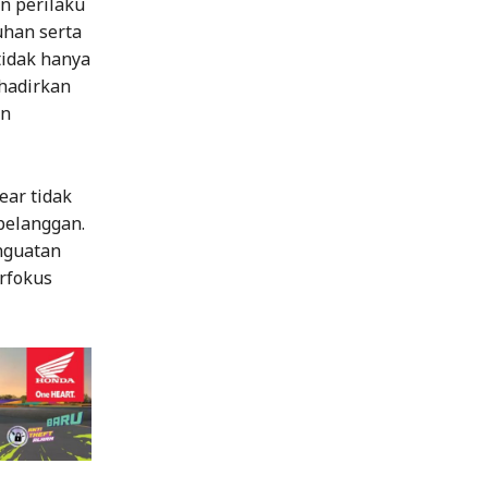
n perilaku
uhan serta
tidak hanya
hadirkan
an
ear tidak
pelanggan.
nguatan
erfokus