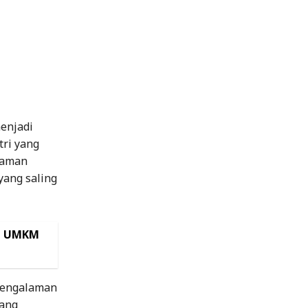
menjadi
tri yang
laman
yang saling
l, UMKM
 pengalaman
uang