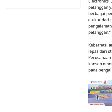
Electronics
pelanggan y
berbagai pen
diukur dari
pengalaman b
pelanggan,” 
Keberhasila
lepas dari s
Perusahaan
konsep omnic
pada pengal