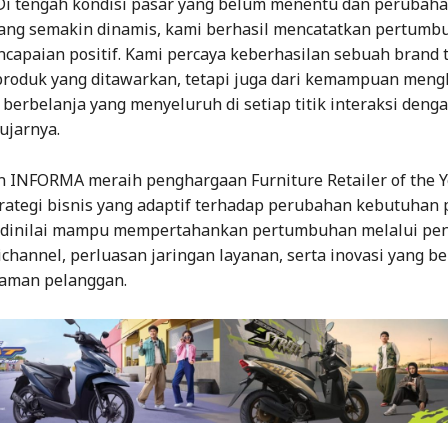
. Di tengah kondisi pasar yang belum menentu dan perubaha
ang semakin dinamis, kami berhasil mencatatkan pertumb
capaian positif. Kami percaya keberhasilan sebuah brand 
 produk yang ditawarkan, tetapi juga dari kemampuan meng
erbelanja yang menyeluruh di setiap titik interaksi deng
ujarnya.
n INFORMA meraih penghargaan Furniture Retailer of the Y
trategi bisnis yang adaptif terhadap perubahan kebutuhan 
 dinilai mampu mempertahankan pertumbuhan melalui pe
hannel, perluasan jaringan layanan, serta inovasi yang b
aman pelanggan.