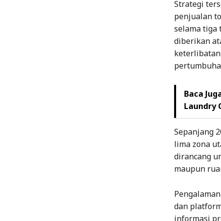
Strategi t
penjualan to
selama tiga
diberikan a
keterlibata
pertumbuhan
Baca Juga
Laundry 
Sepanjang 2
lima zona ut
dirancang u
maupun rua
Pengalaman 
dan platfor
informasi p