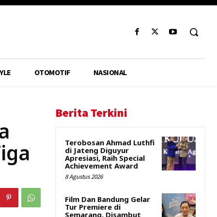
YLE
OTOMOTIF
NASIONAL
Berita Terkini
a
Terobosan Ahmad Luthfi
iga
di Jateng Diguyur
Apresiasi, Raih Special
Achievement Award
8 Agustus 2026
Film Dan Bandung Gelar
Tur Premiere di
Semarang, Disambut