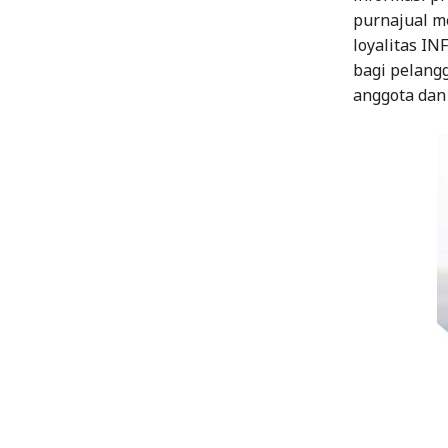
purnajual me
loyalitas I
bagi pelang
anggota dan