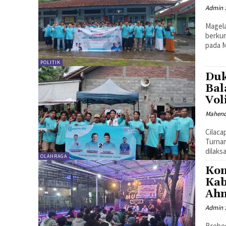
Admin 
Magela
berku
pada M
POLITIK
Duk
Bal
Vol
Mahen
Cilaca
Turnam
dilaks
OLAHRAGA
Kon
Kab
Ahm
Admin 
Brebes