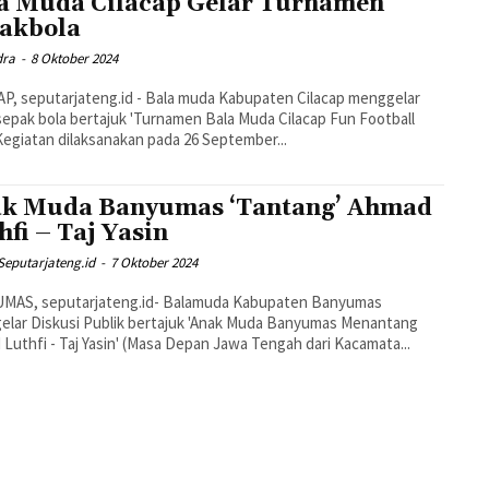
a Muda Cilacap Gelar Turnamen
akbola
dra
-
8 Oktober 2024
P, seputarjateng.id - Bala muda Kabupaten Cilacap menggelar
sepak bola bertajuk 'Turnamen Bala Muda Cilacap Fun Football
 Kegiatan dilaksanakan pada 26 September...
k Muda Banyumas ‘Tantang’ Ahmad
hfi – Taj Yasin
Seputarjateng.id
-
7 Oktober 2024
MAS, seputarjateng.id- Balamuda Kabupaten Banyumas
lar Diskusi Publik bertajuk 'Anak Muda Banyumas Menantang
Luthfi - Taj Yasin' (Masa Depan Jawa Tengah dari Kacamata...