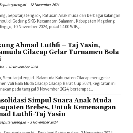
Seputarjateng.id
-
12 November 2024
ng, Seputarjateng.id-, Ratusan Anak muda dari berbagai kalangan
mpul di Gedung SKB Kecamatan Salaman, Kabupaten Magelang
inggu, 10 November 2024, pukul 14.00 WIB,...
ung Ahmad Luthfi – Taj Yasin,
amuda Cilacap Gelar Turnamen Bola
i
dra
-
10 November 2024
p, Seputarjateng.id- Balamuda Kabupaten Cilacap menggelar
en Voli Bala Muda Cilacap Cilacap Barat Cup 2024, kegitatan ini
anakan pada tanggal 9 November 2024, bertempat...
solidasi Simpul Suara Anak Muda
upaten Brebes, Untuk Kemenangan
ad Luthfi-Taj Yasin
Seputarjateng.id
-
3 November 2024
, Seputarjateng.id - Pada hari Sabtu malam, 2 November 2024,