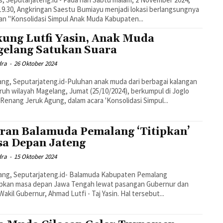
19.30, Angkringan Saestu Bumiayu menjadi lokasi berlangsungnya
an "Konsolidasi Simpul Anak Muda Kabupaten...
ung Lutfi Yasin, Anak Muda
elang Satukan Suara
dra
-
26 Oktober 2024
ng, Seputarjateng.id-Puluhan anak muda dari berbagai kalangan
uruh wilayah Magelang, Jumat (25/10/2024), berkumpul di Joglo
Renang Jeruk Agung, dalam acara 'Konsolidasi Simpul...
iran Balamuda Pemalang ‘Titipkan’
a Depan Jateng
dra
-
15 Oktober 2024
ang, Seputarjateng.id- Balamuda Kabupaten Pemalang
ipkan masa depan Jawa Tengah lewat pasangan Gubernur dan
Wakil Gubernur, Ahmad Lutfi - Taj Yasin. Hal tersebut...