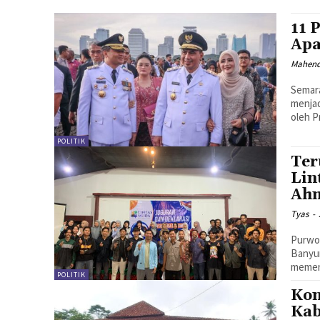
11 
Apa
Mahen
Semara
menjad
oleh P
POLITIK
Ter
Lin
Ahm
Tyas
-
Purwok
Banyum
memena
POLITIK
Kon
Kab