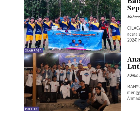
Bal
Sep
Mahen
CILACA
acara 
2024'.
OLAHRAGA
Ana
Lut
Admin 
BANYU
mengge
Ahmad 
POLITIK