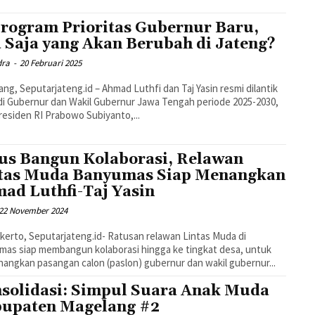
Program Prioritas Gubernur Baru,
 Saja yang Akan Berubah di Jateng?
dra
-
20 Februari 2025
ng, Seputarjateng.id – Ahmad Luthfi dan Taj Yasin resmi dilantik
i Gubernur dan Wakil Gubernur Jawa Tengah periode 2025-2030,
residen RI Prabowo Subiyanto,...
us Bangun Kolaborasi, Relawan
tas Muda Banyumas Siap Menangkan
ad Luthfi-Taj Yasin
22 November 2024
erto, Seputarjateng.id- Ratusan relawan Lintas Muda di
as siap membangun kolaborasi hingga ke tingkat desa, untuk
ngkan pasangan calon (paslon) gubernur dan wakil gubernur...
solidasi: Simpul Suara Anak Muda
upaten Magelang #2