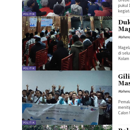
pukul 
kegiat
POLITIK
Duk
Mag
Mahen
Magela
di sel
Kolam 
POLITIK
Gil
Mas
Mahen
Pemal
menit
Calon 
POLITIK