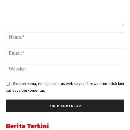
Komentar:
Na
Ema
Web
Simpan nama, email, dan situs web saya di browser ini untuk lain
kali saya berkomentar.
Berita Terkini