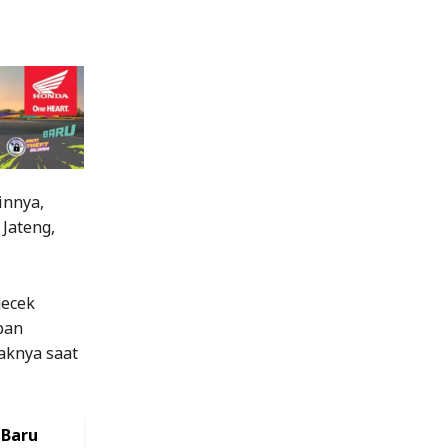
innya,
 Jateng,
gecek
ban
aknya saat
 Baru