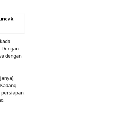
Puncak
lkada
l. Dengan
nya dengan
janya),
. Kadang
 persiapan.
no.