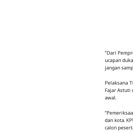
“Dari Pempr
ucapan duka
jangan sampa
Pelaksana T
Fajar Astut
awal.
“Pemeriksaa
dan kota. K
calon pesert