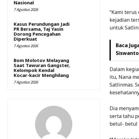
Nasional
7 Agustus 2026
“Kami terus 
kejadian te
Kasus Perundungan Jadi
untuk Satlin
PR Bersama, Taj Yasin
Dorong Pencegahan
Diperkuat
Baca Juga
7 Agustus 2026
Siswanto
Bom Molotov Melayang
Saat Tawuran Gangster,
Dalam kegia
Kelompok Kendal
Kocar-kacir Menghilang
itu, Nana m
7 Agustus 2026
Satlinmas. S
kesehatanny
Dia menyamp
serta tahu 
betul- betul