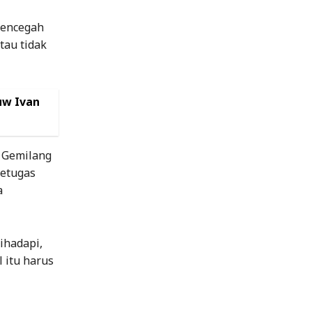
 mencegah
tau tidak
uw Ivan
 Gemilang
petugas
a
ihadapi,
 itu harus