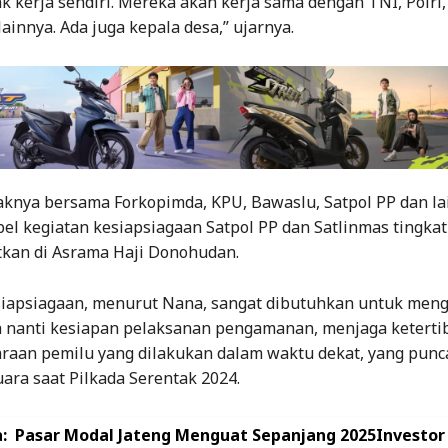
k kerja sendiri. Mereka akan kerja sama dengan TNI, Polri,
ainnya. Ada juga kepala desa,” ujarnya.
haknya bersama Forkopimda, KPU, Bawaslu, Satpol PP dan la
el kegiatan kesiapsiagaan Satpol PP dan Satlinmas tingkat
tkan di Asrama Haji Donohudan.
apsiagaan, menurut Nana, sangat dibutuhkan untuk men
 nanti kesiapan pelaksanan pengamanan, menjaga keterti
raan pemilu yang dilakukan dalam waktu dekat, yang punc
ara saat Pilkada Serentak 2024.
:
Pasar Modal Jateng Menguat Sepanjang 2025Investor