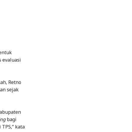
entuk
 evaluasi
ah, Retno
an sejak
kabupaten
ing
bagi
 TPS,” kata