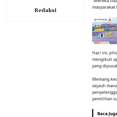
“Mereka tida
masyarakat l
Redaksi
Hari ini, pi
mengikuti ap
yang dipusa
Memang kesi
sejauh mana
penyelengga
pemilihan su
Baca Juga