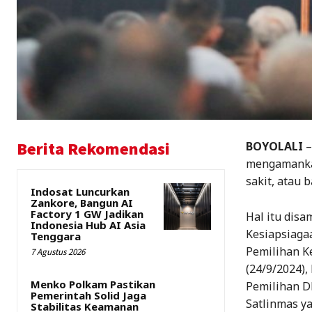
Berita Rekomendasi
BOYOLALI
–
mengamankan
sakit, atau 
Indosat Luncurkan
Zankore, Bangun AI
Factory 1 GW Jadikan
Hal itu disa
Indonesia Hub AI Asia
Kesiapsiaga
Tenggara
Pemilihan K
7 Agustus 2026
(24/9/2024),
Menko Polkam Pastikan
Pemilihan DP
Pemerintah Solid Jaga
Satlinmas ya
Stabilitas Keamanan