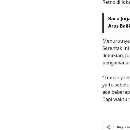
Retno di loka
Baca Juga
Arus Bali
Menurutnya, 
Serentak ini
demikian, j
pengamanan 
“Teman yang 
yaitu sebelu
ada beberapa
Tapi waktu r
Bagika