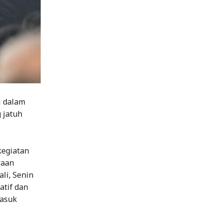
i dalam
 jatuh
kegiatan
raan
li, Senin
atif dan
masuk