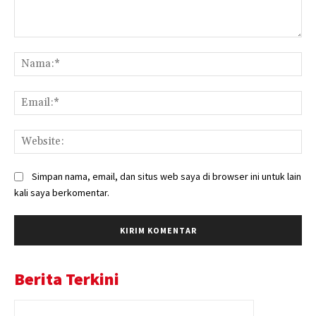
Komentar:
Na
Ema
Web
Simpan nama, email, dan situs web saya di browser ini untuk lain
kali saya berkomentar.
Berita Terkini