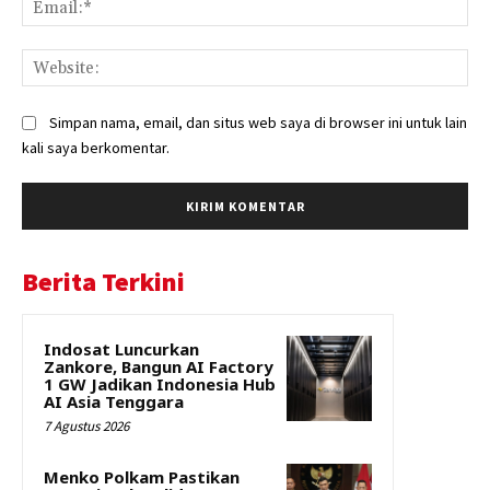
Web
Simpan nama, email, dan situs web saya di browser ini untuk lain
kali saya berkomentar.
Berita Terkini
Indosat Luncurkan
Zankore, Bangun AI Factory
1 GW Jadikan Indonesia Hub
AI Asia Tenggara
7 Agustus 2026
Menko Polkam Pastikan