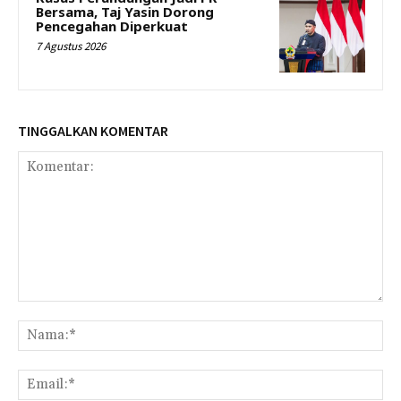
Bersama, Taj Yasin Dorong
Pencegahan Diperkuat
7 Agustus 2026
TINGGALKAN KOMENTAR
Komentar:
Na
Ema