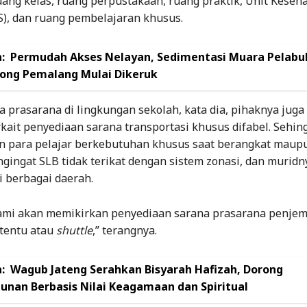
uang kelas, ruang perpustakaan, ruang praktik, Unit Keseh
S), dan ruang pembelajaran khusus.
:
Permudah Akses Nelayan, Sedimentasi Muara Pelabu
ng Pemalang Mulai Dikeruk
a prasarana di lingkungan sekolah, kata dia, pihaknya juga
kait penyediaan sarana transportasi khusus difabel. Sehing
para pelajar berkebutuhan khusus saat berangkat maup
gingat SLB tidak terikat dengan sistem zonasi, dan muridn
i berbagai daerah.
ami akan memikirkan penyediaan sarana prasarana penjem
ertentu atau
shuttle
,” terangnya.
:
Wagub Jateng Serahkan Bisyarah Hafizah, Dorong
nan Berbasis Nilai Keagamaan dan Spiritual