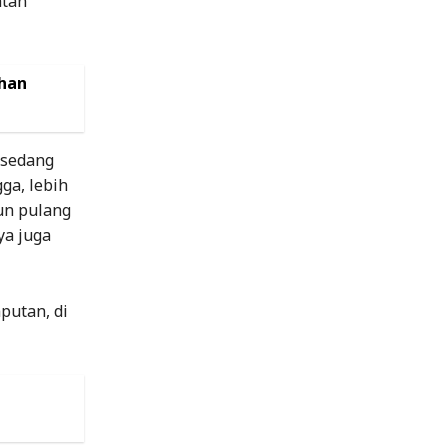
atan
han
 sedang
ga, lebih
un pulang
ya juga
putan, di