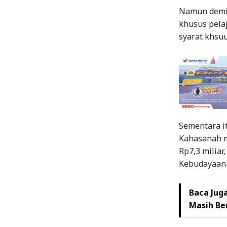
Namun demik
khusus pelaj
syarat khsuu
Sementara i
Kahasanah m
Rp7,3 miliar
Kebudayaan P
Baca Juga
Masih Be