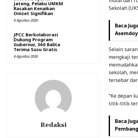
mulai dari r
Jateng, Pelaku UMKM
Sekolah (UK
Rasakan Kenaikan
Omzet Signifikan
6 Agustus 2026
Baca Juga
Asemdoyo
JPCC Berkolaborasi
Dukung Program
Gubernur, 360 Balita
Selain saran
Terima Susu Gratis
6 Agustus 2026
mengkaji ter
memudahkan 
sekolah, men
tersebar dar
“Ke depan k
titik-titik t
Baca Juga
Redaksi
Pembangu