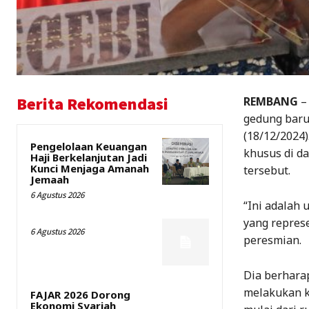
Berita Rekomendasi
REMBANG
–
gedung baru
(18/12/2024
Pengelolaan Keuangan
khusus di d
Haji Berkelanjutan Jadi
Kunci Menjaga Amanah
tersebut.
Jemaah
6 Agustus 2026
“Ini adalah
yang represe
6 Agustus 2026
peresmian.
Dia berharap
melakukan ke
FAJAR 2026 Dorong
Ekonomi Syariah