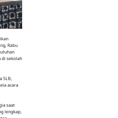
ikan
ang, Rabu
butuhan
 di sekolah
a SLB,
ela acara
gia saat
ng lengkap,