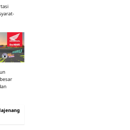
tasi
syarat-
tun
besar
dan
Majenang