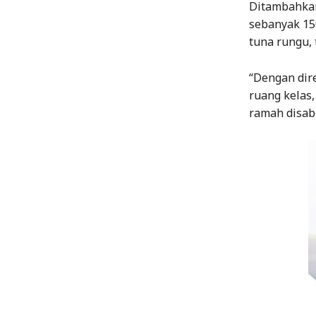
Ditambahkan
sebanyak 150
tuna rungu, 
“Dengan dir
ruang kelas,
ramah disabi