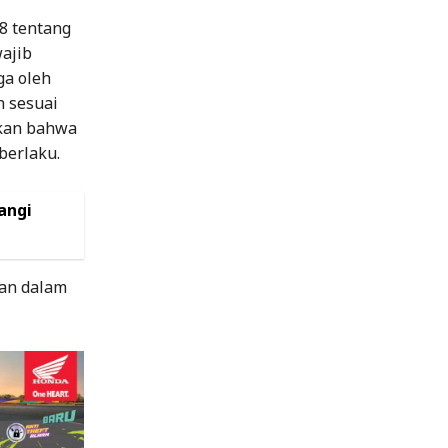
8 tentang
wajib
ga oleh
h sesuai
ikan bahwa
berlaku.
angi
gan dalam