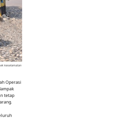
pek keselamatan
rah Operasi
rdampak
n tetap
arang.
eluruh