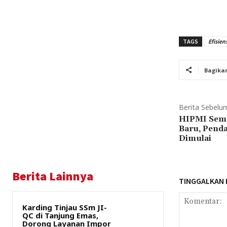
TAGS
Efisiens
Bagika
Berita Sebelu
HIPMI Sema
Baru, Penda
Dimulai
Berita Lainnya
TINGGALKAN
Karding Tinjau SSm JI-
QC di Tanjung Emas,
Dorong Layanan Impor