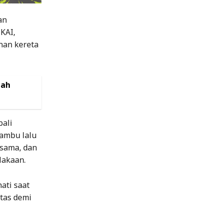
an
 KAI,
nan kereta
aah
ali
ambu lalu
rsama, dan
lakaan.
ati saat
ntas demi