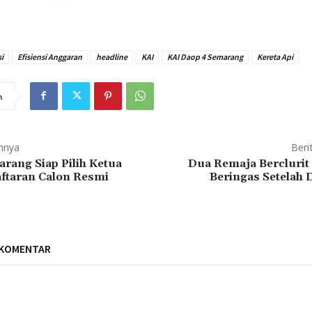
i
Efisiensi Anggaran
headline
KAI
KAI Daop 4 Semarang
Kereta Api
n
mnya
Beri
rang Siap Pilih Ketua
Dua Remaja Berclurit 
ftaran Calon Resmi
Beringas Setelah
 KOMENTAR