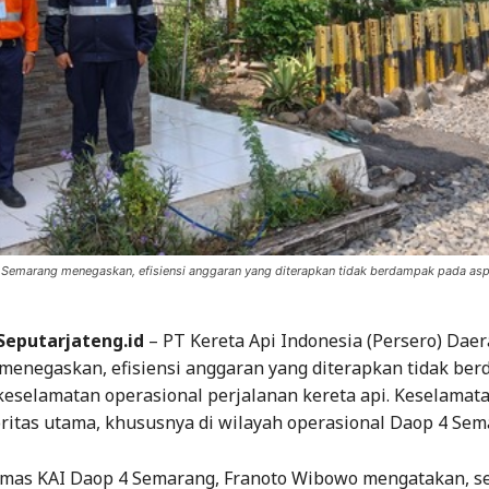
Semarang menegaskan, efisiensi anggaran yang diterapkan tidak berdampak pada as
Seputarjateng.id
– PT Kereta Api Indonesia (Persero) Dae
menegaskan, efisiensi anggaran yang diterapkan tidak be
keselamatan operasional perjalanan kereta api. Keselamata
oritas utama, khususnya di wilayah operasional Daop 4 Sem
as KAI Daop 4 Semarang, Franoto Wibowo mengatakan, s