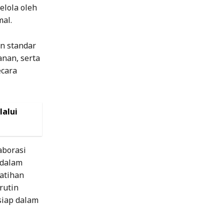
elola oleh
al.
an standar
anan, serta
ecara
lalui
aborasi
 dalam
latihan
rutin
siap dalam