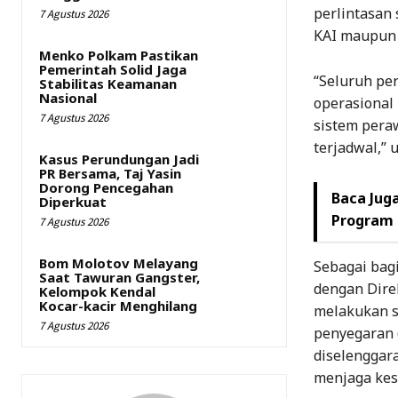
perlintasan 
7 Agustus 2026
KAI maupun 
Menko Polkam Pastikan
Pemerintah Solid Jaga
“Seluruh per
Stabilitas Keamanan
Nasional
operasional 
7 Agustus 2026
sistem peraw
terjadwal,” u
Kasus Perundungan Jadi
PR Bersama, Taj Yasin
Dorong Pencegahan
Baca Juga
Diperkuat
Program
7 Agustus 2026
Bom Molotov Melayang
Sebagai bagi
Saat Tawuran Gangster,
dengan Dire
Kelompok Kendal
Kocar-kacir Menghilang
melakukan se
7 Agustus 2026
penyegaran (
diselenggar
menjaga kes