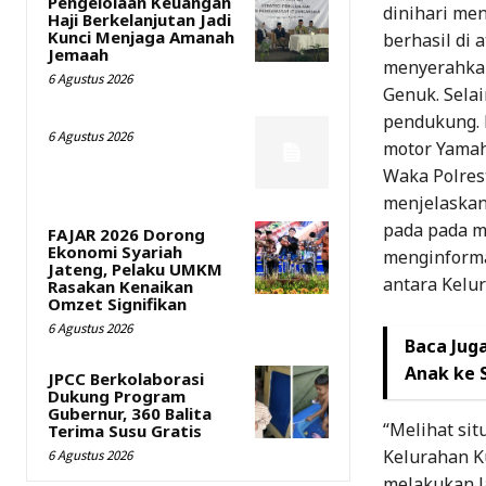
Pengelolaan Keuangan
dinihari me
Haji Berkelanjutan Jadi
Kunci Menjaga Amanah
berhasil di 
Jemaah
menyerahkan
6 Agustus 2026
Genuk. Selai
pendukung. D
6 Agustus 2026
motor Yamah
Waka Polres
menjelaskan
pada pada m
FAJAR 2026 Dorong
Ekonomi Syariah
menginforma
Jateng, Pelaku UMKM
antara Kelu
Rasakan Kenaikan
Omzet Signifikan
6 Agustus 2026
Baca Juga
Anak ke 
JPCC Berkolaborasi
Dukung Program
Gubernur, 360 Balita
“Melihat si
Terima Susu Gratis
Kelurahan K
6 Agustus 2026
melakukan l