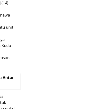
J(14)
unawa
tu unit
nya
n Kudu
tasan
u Antar
as
ntuk
ga pukul