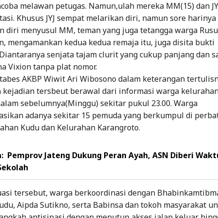
ncoba melawan petugas. Namun,ulah mereka MM(15) dan JY
atasi. Khusus JYJ sempat melarikan diri, namun sore harinya
 diri menyusul MM, teman yang juga tetangga warga Rus
n, mengamankan kedua kedua remaja itu, juga disita bukti
iantaranya senjata tajam clurit yang cukup panjang dan sa
a Vixion tanpa plat nomor.
tabes AKBP Wiwit Ari Wibosono dalam keterangan tertulis
 kejadian tersbeut berawal dari informasi warga keluraha
alam sebelumnya(Minggu) sekitar pukul 23.00. Warga
sikan adanya sekitar 15 pemuda yang berkumpul di perba
rahan Kudu dan Kelurahan Karangroto.
:
Pemprov Jateng Dukung Peran Ayah, ASN Diberi Wakt
Sekolah
tuasi tersebut, warga berkoordinasi dengan Bhabinkamtibm
udu, Aipda Sutikno, serta Babinsa dan tokoh masyarakat u
angkah antisipasi dengan menutup akses jalan keluar hing