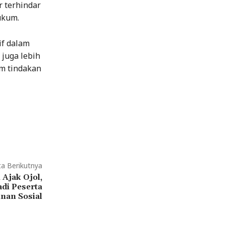
 terhindar
ukum.
if dalam
juga lebih
am tindakan
ta Berikutnya
Ajak Ojol,
adi Peserta
nan Sosial