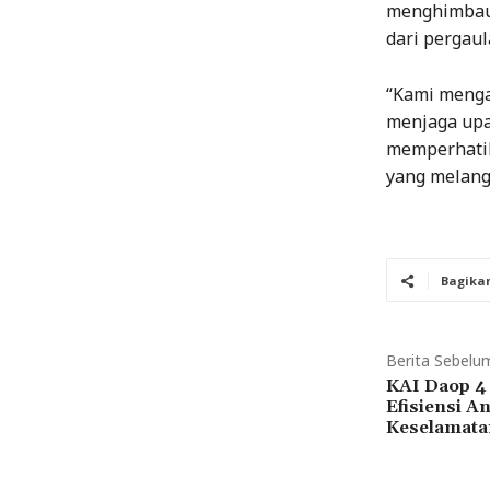
menghimbau 
dari pergau
“Kami menga
menjaga upa
memperhatik
yang melang
Bagika
Berita Sebelu
KAI Daop 4
Efisiensi 
Keselamata