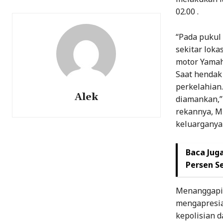
02.00 .
“Pada pukul 
sekitar lok
motor Yamah
Saat hendak
perkelahian
Alek
diamankan,”
rekannya, M
keluarganya
Baca Juga
Persen S
Menanggapi 
mengapresia
kepolisian 