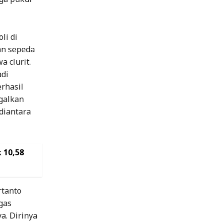
li di
an sepeda
 clurit.
adi
rhasil
galkan
diantara
 10,58
rtanto
gas
a. Dirinya