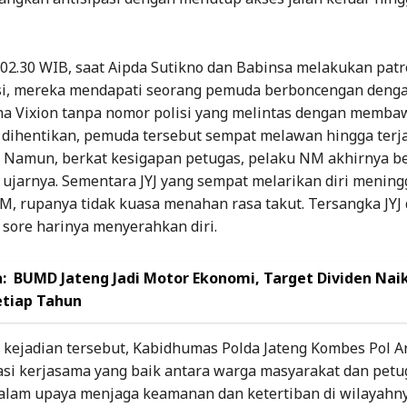
02.30 WIB, saat Aipda Sutikno dan Babinsa melakukan patro
asi, mereka mendapati seorang pemuda berboncengan deng
a Vixion tanpa nomor polisi yang melintas dengan membawa
 dihentikan, pemuda tersebut sempat melawan hingga terj
. Namun, berkat kesigapan petugas, pelaku NM akhirnya be
 ujarnya. Sementara JYJ yang sempat melarikan diri mening
M, rupanya tidak kuasa menahan rasa takut. Tersangka JYJ 
 sore harinya menyerahkan diri.
:
BUMD Jateng Jadi Motor Ekonomi, Target Dividen Naik
etiap Tahun
kejadian tersebut, Kabidhumas Polda Jateng Kombes Pol A
si kerjasama yang baik antara warga masyarakat dan petu
dalam upaya menjaga keamanan dan ketertiban di wilayahny