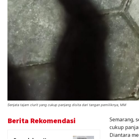
Senjata tajam clurit yang cukup panjang disita dari tangan pemiliknya, MM
Berita Rekomendasi
Semarang, se
cukup panjan
Diantara me