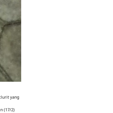
clurit yang
n (17/2)