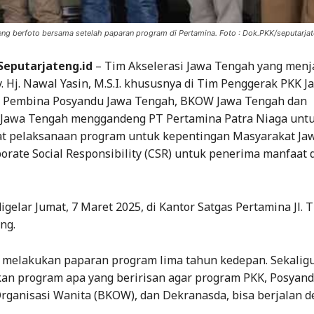
 berfoto bersama setelah paparan program di Pertamina. Foto : Dok.PKK/seputarjat
Seputarjateng.id
– Tim Akselerasi Jawa Tengah yang menj
y. Hj. Nawal Yasin, M.S.I. khususnya di Tim Penggerak PKK J
 Pembina Posyandu Jawa Tengah, BKOW Jawa Tengah dan
Jawa Tengah menggandeng PT Pertamina Patra Niaga unt
 pelaksanaan program untuk kepentingan Masyarakat Ja
orate Social Responsibility (CSR) untuk penerima manfaat 
gelar Jumat, 7 Maret 2025, di Kantor Satgas Pertamina Jl. 
ng.
 melakukan paparan program lima tahun kedepan. Sekalig
an program apa yang beririsan agar program PKK, Posyand
rganisasi Wanita (BKOW), dan Dekranasda, bisa berjalan d