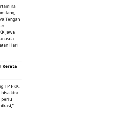
ertamina
umilang,
awa Tengah
an
KK Jawa
ranasda
atan Hari
m Kereta
ng TP PKK,
bisa kita
 perlu
ikasi,”