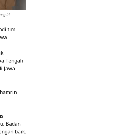
eng.id
adi tim
awa
uk
wa Tengah
di Jawa
Thamrin
us
u, Badan
engan baik.