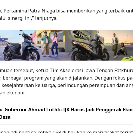
, Pertamina Patra Niaga bisa memberikan yang terbaik un
ui sinergi ini,” lanjutnya.
uan tersebut, Ketua Tim Akselerasi Jawa Tengah Fatkhurozi
berbagai program yang akan dijalankan. Dengan fokus pa
 kesejahteraan keluarga, perlindungan perempuan dan ana
an ekonomi.
:
Gubernur Ahmad Luthfi: IJK Harus Jadi Penggerak Ek
 Desa
menjadi penting ketika CSR di berikan ke masyarakat terin