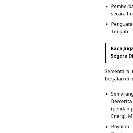
Pemberda
secara fin
Penguatan
Tengah.
Baca Juga
Segera D
Sementara i
berjalan di 
Semarang
Bercerit
(pendampi
Energi, M
Boyolali 