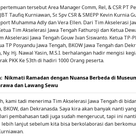
 pertemuan tersebut Area Manager Comm, Rel, & CSR PT P
JBT Taufiq Kurniawan, Sr. Spv CSR & SMEPP Kevin Kurnia G
port Muhamma Adly dan Vera Ellen. Dari Tim Akselerasi J
 Ketua Tim Akselerasi Jawa Tengah Fathuroji dan Ketua Dew
m Akselerasi Jawa Tengah Gouw Ivan Siswanto. Ketua TP-P
ua TP Posyandu Jawa Tengah, BKOW Jawa Tengah dan Dek
 Ny. Hj. Nawal Yasin, M.S.I. berhalangan hadir mengisi kegi
ak PKK Ke 53th di hadiri 1000 Orang peserta.
:
Nikmati Ramadan dengan Nuansa Berbeda di Museu
arawa dan Lawang Sewu
h, kami tadi menerima Tim Akselerasi Jawa Tengah di bida
, BKOW, dan Dekranasda. Saya kira akan banyak nanti yang 
Dari pembahasan tadi juga sudah mengerucut, tapi ini nanti
lebih lanjut sebelum kita bisa berkolaborasi dan berkomun
Kurniawan.