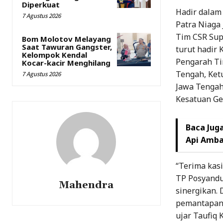
Diperkuat
Hadir dalam
7 Agustus 2026
Patra Niaga 
Tim CSR Sup
Bom Molotov Melayang
Saat Tawuran Gangster,
turut hadir
Kelompok Kendal
Pengarah Ti
Kocar-kacir Menghilang
Tengah, Ket
7 Agustus 2026
Jawa Tengah,
Kesatuan Ger
Baca Juga
Api Amb
“Terima kasi
TP Posyandu
Mahendra
sinergikan. 
pemantapan 
ujar Taufiq 