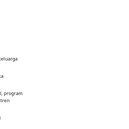
keluarga
ka
l, program
ntren
i