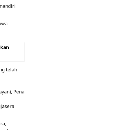
mandiri
Jawa
Akan
ng telah
ayan), Pena
ujasera
ra,