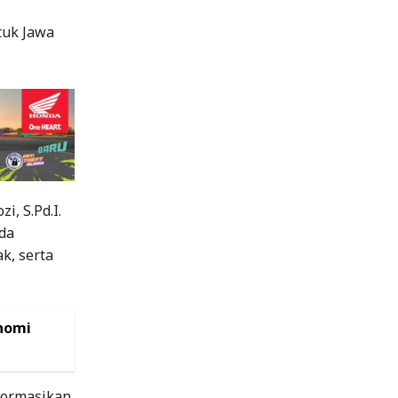
tuk Jawa
, S.Pd.I.
da
k, serta
onomi
formasikan