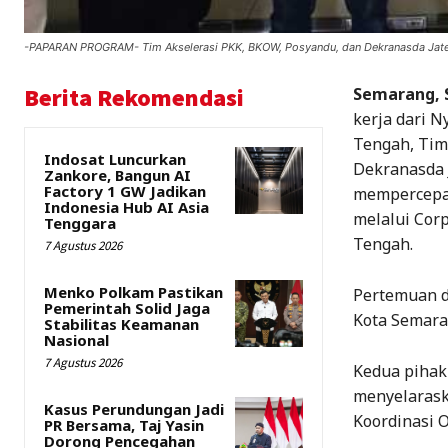
-PAPARAN PROGRAM- Tim Akselerasi PKK, BKOW, Posyandu, dan Dekranasda Jateng
Berita Rekomendasi
Semarang, 
kerja dari N
Tengah, Tim
Indosat Luncurkan
Dekranasda 
Zankore, Bangun AI
Factory 1 GW Jadikan
mempercepat
Indonesia Hub AI Asia
melalui Corp
Tenggara
Tengah.
7 Agustus 2026
Menko Polkam Pastikan
Pertemuan di
Pemerintah Solid Jaga
Kota Semara
Stabilitas Keamanan
Nasional
7 Agustus 2026
Kedua pihak
menyelarask
Kasus Perundungan Jadi
Koordinasi O
PR Bersama, Taj Yasin
Dorong Pencegahan