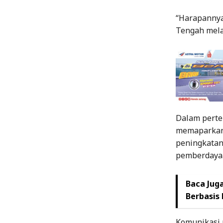
“Harapannya
Tengah melal
Dalam pertem
memaparkan 
peningkatan
pemberdaya
Baca Juga
Berbasis
Komunikasi 