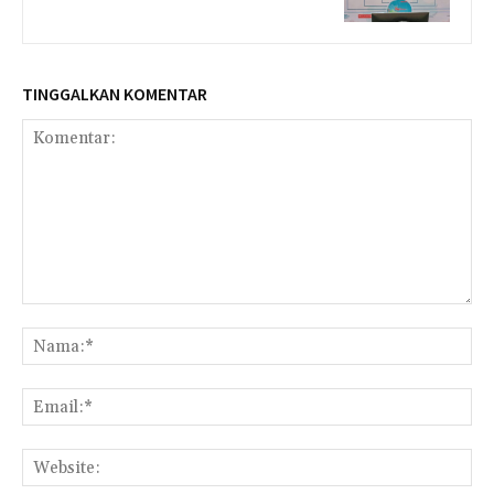
TINGGALKAN KOMENTAR
Komentar:
Na
Ema
Web