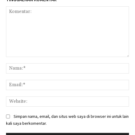
Komentar:
Na
Ema
Web
Simpan nama, email, dan situs web saya di browser ini untuk lain
kali saya berkomentar.