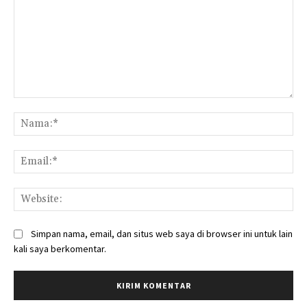
Komentar:
Na
Ema
Web
Simpan nama, email, dan situs web saya di browser ini untuk lain
kali saya berkomentar.