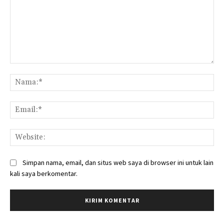
Komentar:
Na
Ema
Web
Simpan nama, email, dan situs web saya di browser ini untuk lain
kali saya berkomentar.