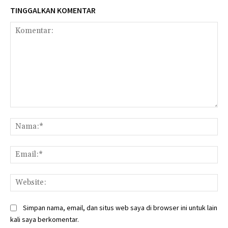
TINGGALKAN KOMENTAR
Komentar:
Na
Ema
Web
Simpan nama, email, dan situs web saya di browser ini untuk lain
kali saya berkomentar.