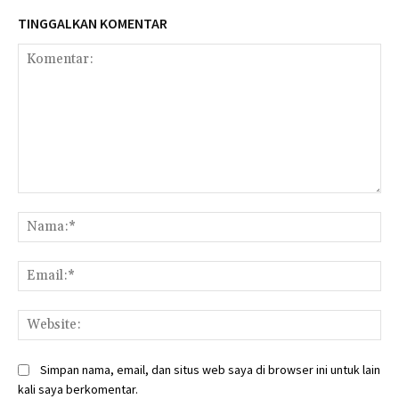
TINGGALKAN KOMENTAR
Komentar:
Na
Ema
Web
Simpan nama, email, dan situs web saya di browser ini untuk lain
kali saya berkomentar.