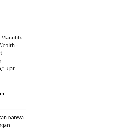
 Manulife
Wealth –
t
n
,” ujar
an
hkan bahwa
ngan