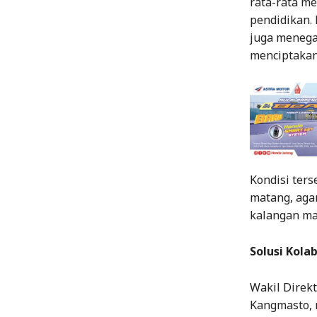
rata-rata m
pendidikan.
juga menega
menciptakan
Kondisi ter
matang, aga
kalangan ma
Solusi Kola
Wakil Direk
Kangmasto,