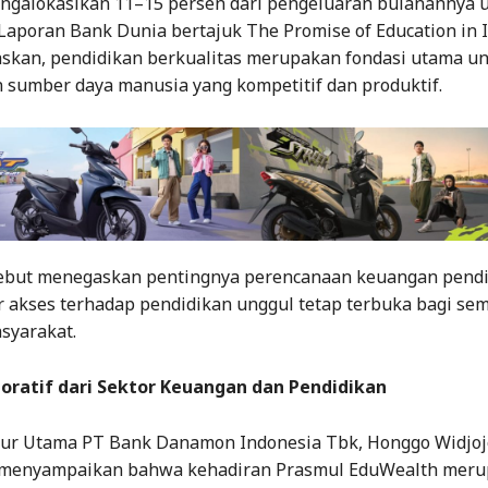
engalokasikan 11–15 persen dari pengeluaran bulanannya 
 Laporan Bank Dunia bertajuk The Promise of Education in 
skan, pendidikan berkualitas merupakan fondasi utama u
 sumber daya manusia yang kompetitif dan produktif.
sebut menegaskan pentingnya perencanaan keuangan pendi
r akses terhadap pendidikan unggul tetap terbuka bagi se
syarakat.
boratif dari Sektor Keuangan dan Pendidikan
tur Utama PT Bank Danamon Indonesia Tbk, Honggo Widjoj
 menyampaikan bahwa kehadiran Prasmul EduWealth mer