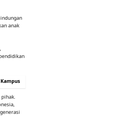
lindungan
kan anak
,
pendidikan
i Kampus
 pihak.
nesia,
generasi