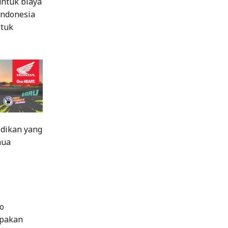
untuk biaya
Indonesia
ntuk
dikan yang
mua
o
upakan