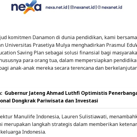
jud komitmen Danamon di dunia pendidikan, kami bersama
an Universitas Prasetiya Mulya menghadirkan Prasmul Edu
ation Saving Plan sebagai solusi finansial bagi masyaraka
khususnya para orang tua, dalam mempersiapkan pendidika
bagi anak-anak mereka secara terencana dan berkelanjutan
:
Gubernur Jateng Ahmad Luthfi Optimistis Penerbang
ional Dongkrak Pariwisata dan Investasi
rektur Manulife Indonesia, Lauren Sulistiawati, menamba
ini merupakan langkah strategis dalam memberikan ketena
 keluarga Indonesia.