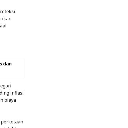
roteksi
tikan
ial
s dan
tegori
ing inflasi
n biaya
 perkotaan