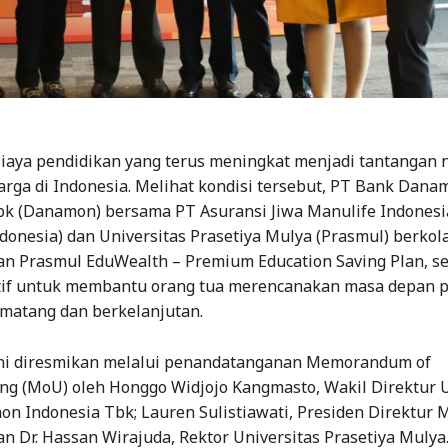
iaya pendidikan yang terus meningkat menjadi tantangan n
arga di Indonesia. Melihat kondisi tersebut, PT Bank Dana
bk (Danamon) bersama PT Asuransi Jiwa Manulife Indonesi
donesia) dan Universitas Prasetiya Mulya (Prasmul) berkol
n Prasmul EduWealth – Premium Education Saving Plan, s
atif untuk membantu orang tua merencanakan masa depan 
 matang dan berkelanjutan.
ini diresmikan melalui penandatanganan Memorandum of
ng (MoU) oleh Honggo Widjojo Kangmasto, Wakil Direktur
n Indonesia Tbk; Lauren Sulistiawati, Presiden Direktur 
an Dr. Hassan Wirajuda, Rektor Universitas Prasetiya Mulya