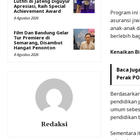
Luthfi di Jateng Diguyur
Apresiasi, Raih Special
Achievement Award
Program ini 
8 Agustus 2026
asuransi ji
anak-anak d
Film Dan Bandung Gelar
berlebih bag
Tur Premiere di
Semarang, Disambut
Hangat Penonton
Kenaikan Bi
8 Agustus 2026
Baca Juga
Perak PO
Berdasarkan 
pendidikan p
umum sebesa
pendidikan b
Redaksi
Sementara i