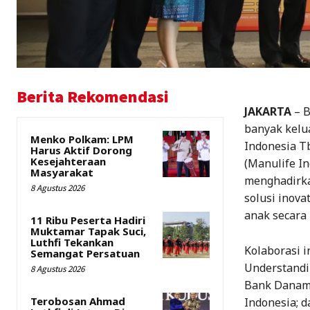
Berita Rekomendasi
JAKARTA
– B
banyak kelu
Menko Polkam: LPM
Indonesia T
Harus Aktif Dorong
Kesejahteraan
(Manulife In
Masyarakat
menghadirka
8 Agustus 2026
solusi inov
anak secara
11 Ribu Peserta Hadiri
Muktamar Tapak Suci,
Luthfi Tekankan
Kolaborasi 
Semangat Persatuan
Understandi
8 Agustus 2026
Bank Danamo
Terobosan Ahmad
Indonesia; d