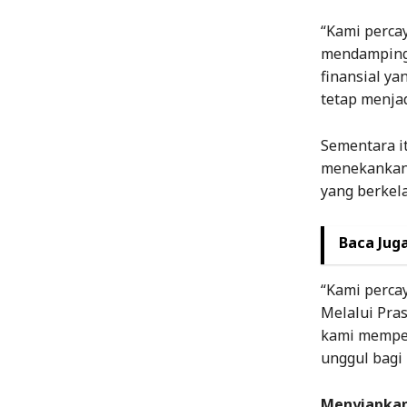
“Kami perca
mendampingi
finansial y
tetap menjad
Sementara it
menekankan 
yang berkel
Baca Juga
“Kami percay
Melalui Pra
kami memper
unggul bagi
Menyiapkan