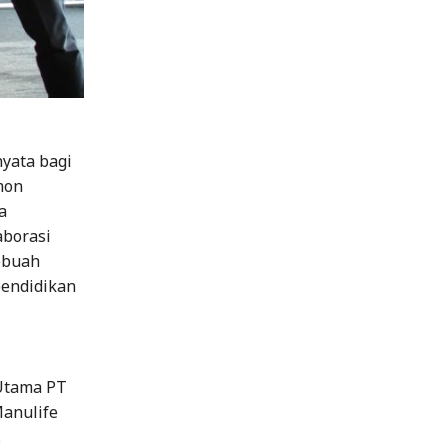
yata bagi
mon
a
aborasi
ebuah
pendidikan
 Utama PT
Manulife
.