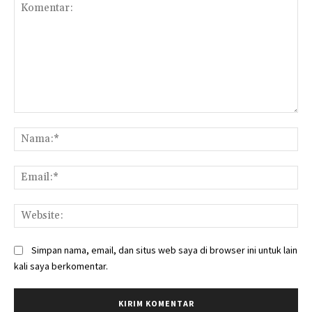
Komentar:
Na
Ema
Web
Simpan nama, email, dan situs web saya di browser ini untuk lain
kali saya berkomentar.