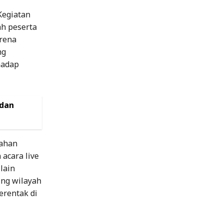
Kegiatan
ah peserta
arena
ng
hadap
 dan
bahan
 acara live
lain
ing wilayah
erentak di