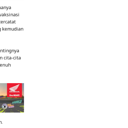
hanya
vaksinasi
tercatat
g kemudian
entingnya
 cita-cita
penuh
n.