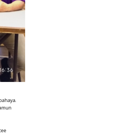
bahaya.
namun
tee