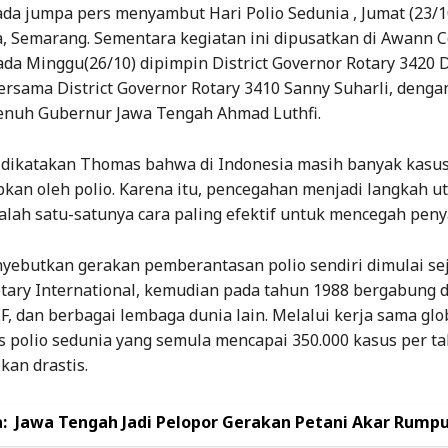
da jumpa pers menyambut Hari Polio Sedunia , Jumat (23/10
, Semarang. Sementara kegiatan ini dipusatkan di Awann C
da Minggu(26/10) dipimpin District Governor Rotary 3420 
rsama District Governor Rotary 3410 Sanny Suharli, denga
nuh Gubernur Jawa Tengah Ahmad Luthfi.
t dikatakan Thomas bahwa di Indonesia masih banyak kasus
kan oleh polio. Karena itu, pencegahan menjadi langkah u
alah satu-satunya cara paling efektif untuk mencegah penya
ebutkan gerakan pemberantasan polio sendiri dimulai se
otary International, kemudian pada tahun 1988 bergabung 
 dan berbagai lembaga dunia lain. Melalui kerja sama glob
s polio sedunia yang semula mencapai 350.000 kasus per t
kan drastis.
:
Jawa Tengah Jadi Pelopor Gerakan Petani Akar Rump