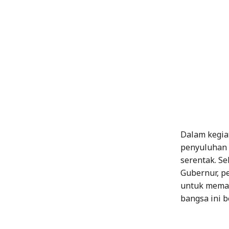
Dalam kegia
penyuluhan p
serentak. S
Gubernur, p
untuk memas
bangsa ini b