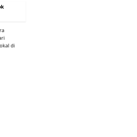
ok
ra
ari
kal di