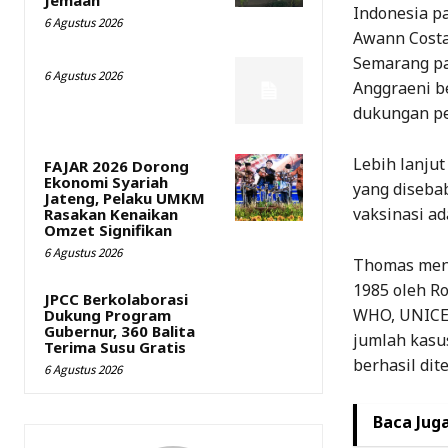
Indonesia pa
6 Agustus 2026
Awann Costa
Semarang pa
6 Agustus 2026
Anggraeni be
dukungan pe
Lebih lanju
FAJAR 2026 Dorong
Ekonomi Syariah
yang disebab
Jateng, Pelaku UMKM
vaksinasi ad
Rasakan Kenaikan
Omzet Signifikan
6 Agustus 2026
Thomas meny
1985 oleh R
JPCC Berkolaborasi
WHO, UNICEF,
Dukung Program
Gubernur, 360 Balita
jumlah kasu
Terima Susu Gratis
berhasil dite
6 Agustus 2026
Baca Juga