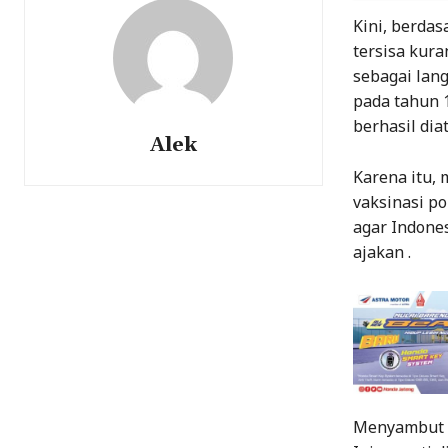
Kini, berdas
tersisa kura
sebagai lang
pada tahun 
berhasil dia
Alek
Karena itu, 
vaksinasi po
agar Indone
ajakan .
Menyambut H