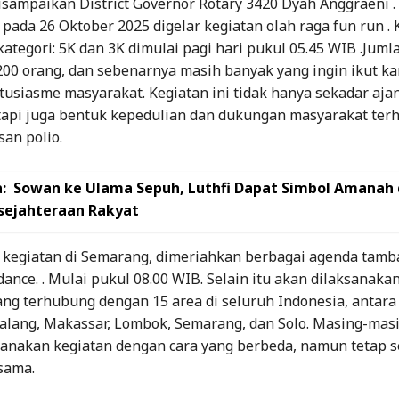
disampaikan District Governor Rotary 3420 Dyah Anggraeni .
pada 26 Oktober 2025 digelar kegiatan olah raga fun run . 
kategori: 5K dan 3K dimulai pagi hari pukul 05.45 WIB .Juml
200 orang, dan sebenarnya masih banyak yang ingin ikut k
tusiasme masyarakat. Kegiatan ini tidak hanya sekadar aja
etapi juga bentuk kepedulian dan dukungan masyarakat ter
an polio.
:
Sowan ke Ulama Sepuh, Luthfi Dapat Simbol Amanah
sejahteraan Rakyat
, kegiatan di Semarang, dimeriahkan berbagai agenda tam
 dance. . Mulai pukul 08.00 WIB. Selain itu akan dilaksanakan
ng terhubung dengan 15 area di seluruh Indonesia, antara 
alang, Makassar, Lombok, Semarang, dan Solo. Masing-mas
anakan kegiatan dengan cara yang berbeda, namun tetap s
sama.