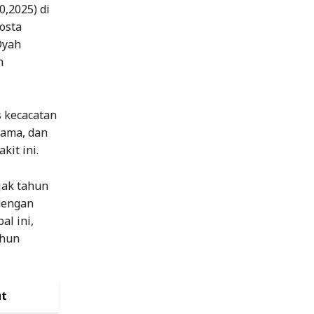
,2025) di
osta
Dyah
n
 kecacatan
tama, dan
kit ini.
jak tahun
dengan
al ini,
ahun
ut