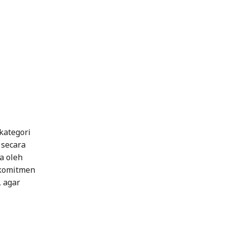
kategori
 secara
a oleh
 komitmen
 agar