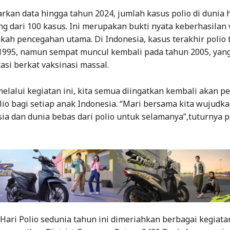
arkan data hingga tahun 2024, jumlah kasus polio di dunia 
ng dari 100 kasus. Ini merupakan bukti nyata keberhasilan 
kah pencegahan utama. Di Indonesia, kasus terakhir polio 
1995, namun sempat muncul kembali pada tahun 2005, yan
tasi berkat vaksinasi massal.
melalui kegiatan ini, kita semua diingatkan kembali akan p
lio bagi setiap anak Indonesia. “Mari bersama kita wujudkan
sia dan dunia bebas dari polio untuk selamanya”,tuturnya 
ari Polio sedunia tahun ini dimeriahkan berbagai kegiata