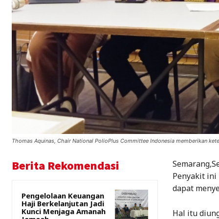
Thomas Aquinas, Chair National PolioPlus Committee Indonesia memberikan ket
Berita Rekomendasi
Semarang,Se
Penyakit in
dapat menye
Pengelolaan Keuangan
Haji Berkelanjutan Jadi
Kunci Menjaga Amanah
Hal itu diu
Jemaah