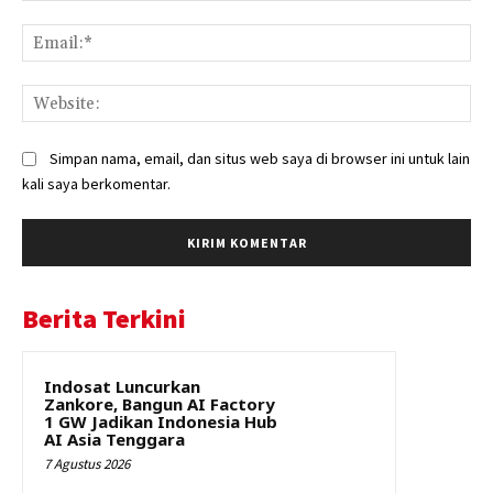
Ema
Web
Simpan nama, email, dan situs web saya di browser ini untuk lain
kali saya berkomentar.
Berita Terkini
Indosat Luncurkan
Zankore, Bangun AI Factory
1 GW Jadikan Indonesia Hub
AI Asia Tenggara
7 Agustus 2026