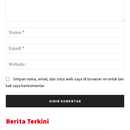
Komentar:
Na
Ema
Web
Simpan nama, email, dan situs web saya di browser ini untuk lain
kali saya berkomentar.
Berita Terkini