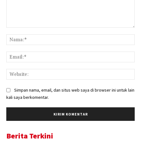
Komentar:
Na
Ema
Web
Simpan nama, email, dan situs web saya di browser ini untuk lain
kali saya berkomentar.
Berita Terkini