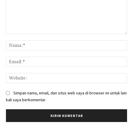
Komentar:
Na
Ema
Web
Simpan nama, email, dan situs web saya di browser ini untuk lain
kali saya berkomentar.