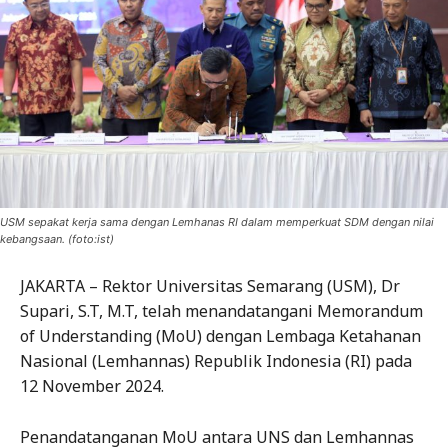
USM sepakat kerja sama dengan Lemhanas RI dalam memperkuat SDM dengan nilai
kebangsaan. (foto:ist)
JAKARTA – Rektor Universitas Semarang (USM), Dr
Supari, S.T, M.T, telah menandatangani Memorandum
of Understanding (MoU) dengan Lembaga Ketahanan
Nasional (Lemhannas) Republik Indonesia (RI) pada
12 November 2024.
Penandatanganan MoU antara UNS dan Lemhannas