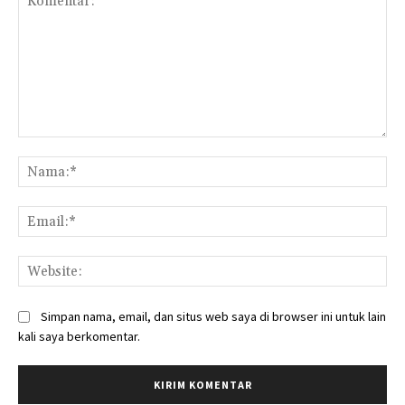
Komentar:
Na
Ema
Web
Simpan nama, email, dan situs web saya di browser ini untuk lain
kali saya berkomentar.