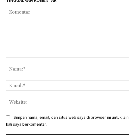
TINGGALKAN KOMENTAR
Komentar:
Na
Ema
Web
Simpan nama, email, dan situs web saya di browser ini untuk lain
kali saya berkomentar.