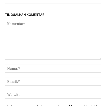
TINGGALKAN KOMENTAR
Komentar:
Na
Ema
Web