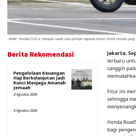
-AHM- Honda CUV e: menjadi salah satu pilihan sepeda motor listrik Honda yang 
Berita Rekomendasi
Jakarta, Se
terbaru unt
canggih pada
Pengelolaan Keuangan
memudahkan 
Haji Berkelanjutan Jadi
Kunci Menjaga Amanah
Jemaah
Fitur ini me
6 Agustus 2026
sehingga me
menyenangk
6 Agustus 2026
Honda RoadS
bagi pengen