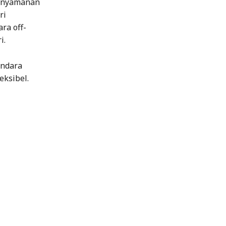
kenyamanan
ri
ra off-
i.
endara
eksibel.