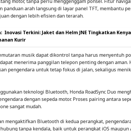
stang motor, tanpa perlu menggenggam ponsel. Fitur naviga
 panduan arah langsung di layar panel TFT, membantu p
uan dengan lebih efisien dan terarah.
:
Inovasi Terkini: Jaket dan Helm JNE Tingkatkan Ken
anan Kurir
pemutaran musik dapat dikontrol tanpa harus menyentuh po
dapat menerima panggilan telepon penting dengan aman. H
n pengendara untuk tetap fokus di jalan, sekaligus meni
ggunakan teknologi Bluetooth, Honda RoadSync Duo men
engendara dengan sepeda motor. Proses pairing antara sep
one sangat mudah.
n mengaktifkan Bluetooth di kedua perangkat, pengendar
rhubung tanpa kendala, baik untuk perangkat iOS maupun 