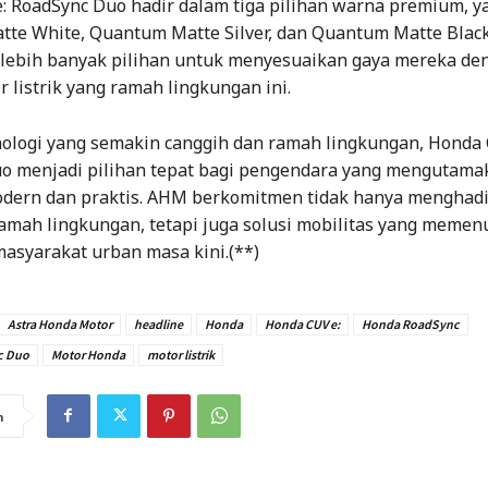
: RoadSync Duo hadir dalam tiga pilihan warna premium, ya
te White, Quantum Matte Silver, dan Quantum Matte Blac
lebih banyak pilihan untuk menyesuaikan gaya mereka de
 listrik yang ramah lingkungan ini.
ologi yang semakin canggih dan ramah lingkungan, Honda 
o menjadi pilihan tepat bagi pengendara yang mengutama
odern dan praktis. AHM berkomitmen tidak hanya menghad
amah lingkungan, tetapi juga solusi mobilitas yang memen
asyarakat urban masa kini.(**)
Astra Honda Motor
headline
Honda
Honda CUV e:
Honda RoadSync
c Duo
Motor Honda
motor listrik
n