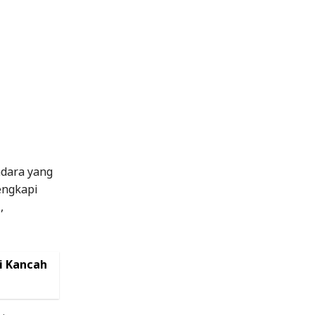
dara yang
engkapi
,
i Kancah