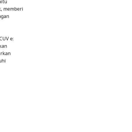
itu
k, memberi
ngan
CUV e:
kan
irkan
uhi