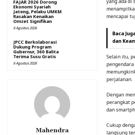
yang ada di 
FAJAR 2026 Dorong
Ekonomi Syariah
menampilkan
Jateng, Pelaku UMKM
mencapai tuj
Rasakan Kenaikan
Omzet Signifikan
6 Agustus 2026
Baca Juga
dan Keam
JPCC Berkolaborasi
Dukung Program
Gubernur, 360 Balita
Selain itu, 
Terima Susu Gratis
6 Agustus 2026
pengendara 
memungkinka
perjalanan.
Dengan men
perangkat p
dan smartph
Cukup denga
Mahendra
langsung te