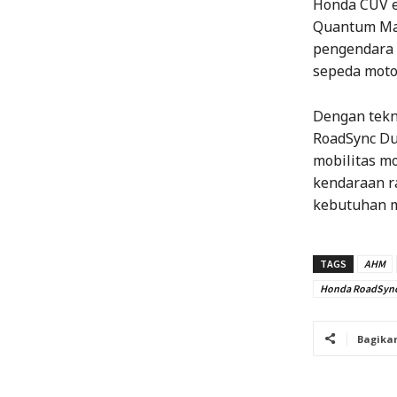
Honda CUV e
Quantum Mat
pengendara 
sepeda motor
Dengan tekn
RoadSync Du
mobilitas m
kendaraan r
kebutuhan m
TAGS
AHM
Honda RoadSyn
Bagika