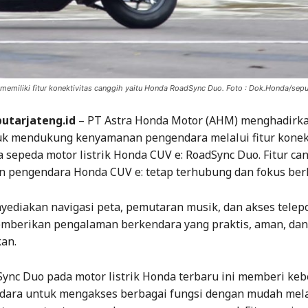
memiliki fitur konektivitas canggih yaitu Honda RoadSync Duo. Foto : Dok.Honda/sepu
putarjateng.id
– PT Astra Honda Motor (AHM) menghadirka
uk mendukung kenyamanan pengendara melalui fitur konekt
 sepeda motor listrik Honda CUV e: RoadSync Duo. Fitur can
pengendara Honda CUV e: tetap terhubung dan fokus ber
nyediakan navigasi peta, pemutaran musik, dan akses telep
mberikan pengalaman berkendara yang praktis, aman, dan
an.
ync Duo pada motor listrik Honda terbaru ini memberi ke
dara untuk mengakses berbagai fungsi dengan mudah mela