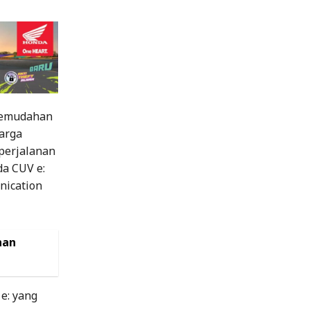
kemudahan
arga
perjalanan
da CUV e:
nication
nan
e: yang