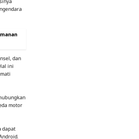
sinya
engendara
yamanan
nsel, dan
al ini
kmati
ghubungkan
eda motor
a dapat
Android.