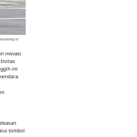
tarjateng.id
n inovasi
ivitas
ggih ini
kendara.
on
bebasan
lui tombol